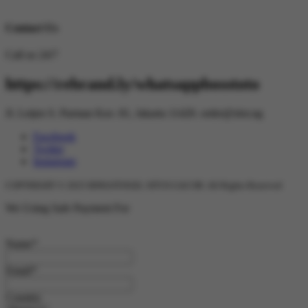
Contact Us
Call us 24/7
https://rebrand.ly/whatsappbosstoto
Jl. Letjen S. Parman Kav. 81, Jakarta 11420.
order@slot.ng
Facebook
Twitter
Instagram
COPYRIGHT © 2025 BINGOTOGEL SITUS GACOR. All Rights Reserved
We Using Safe Payment For
Name
*
Email
*
Country