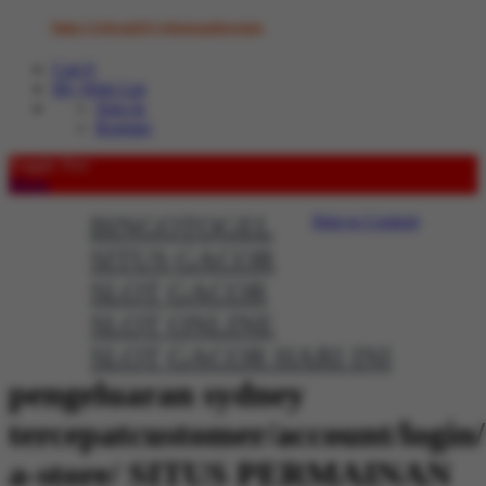
https://rebrand.ly/whatsappbosstoto
Cart
0
My Wish List
Sign In
Register
Toggle Nav
Menu
BINGOTOGEL
Skip to Content
SITUS GACOR
SLOT GACOR
SLOT ONLINE
SLOT GACOR HARI INI
pengeluaran sydney
tercepatcustomer/account/
a-store/ SITUS PERMAINAN