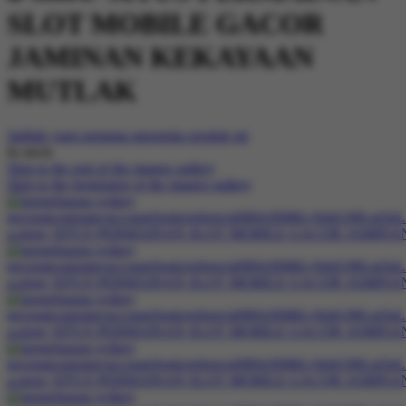
SLOT MOBILE GACOR
JAMINAN KEKAYAAN
MUTLAK
Jadilah yang pertama mengulas produk ini
In stock
Skip to the end of the images gallery
Skip to the beginning of the images gallery