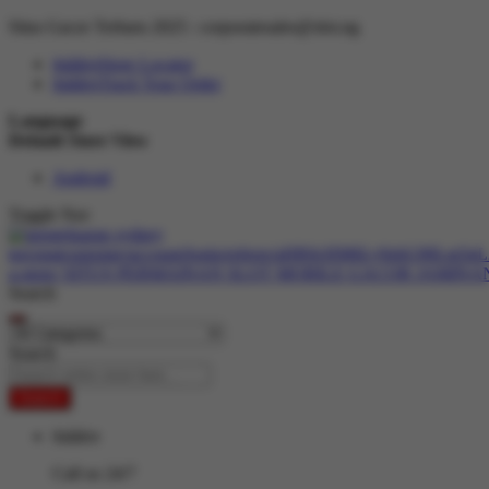
Situs Gacor Terbaru 2025 :
corporatesales@slot.ng
hidden
Store Locator
hidden
Track Your Order
Language
Default Store View
Android
Toggle Nav
Search
Search
Search
hidden
Call us 24/7