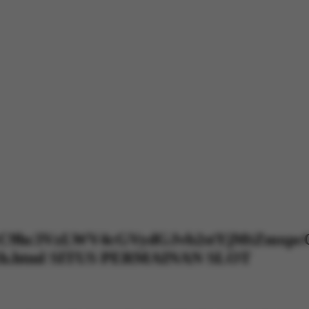
LnBocC9hc3VzLWV4cGVydGJvb2stYjMtZmx
win11h.html SITUS PERMAINAN SLOT