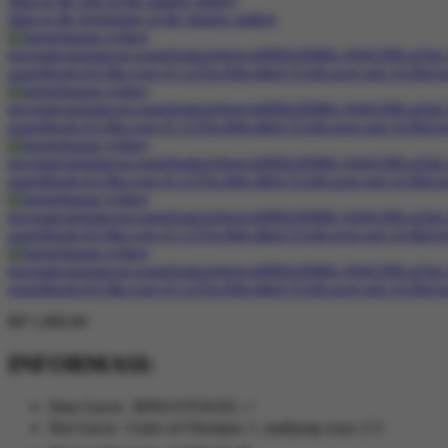
Skip to the end of the images gallery
Skip to the beginning of the images gallery
RP 1,000.00
INFORMASI:
Situs Gacor : BINGOTOGEL ✅
Slot Gacor : Gates of Olympus ⚡, mahjong ways 2 🀄