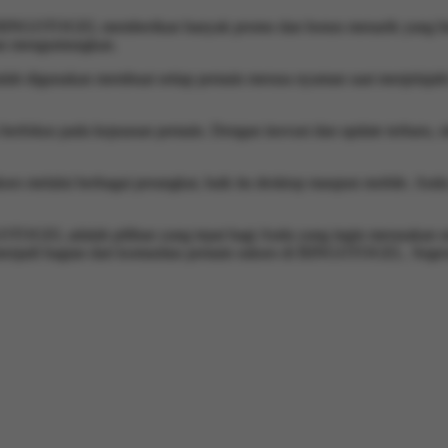
 BINGOTOGEL memberikan banyak promo dan bonus menarik yang bisa
an menguntungkan.
ah digunakan membuat setiap pemain merasa nyaman saat menjelajahi 
fokus pada kepuasan pemain. Dengan inovasi dan update terbaru, si
melalui berbagai perangkat, baik itu desktop maupun mobile. Anda d
GEL adalah pilihan yang tepat bagi Anda yang ingin merasakan sens
enjadi bagian dari komunitas pemain sukses di BINGOTOGEL. Segera d