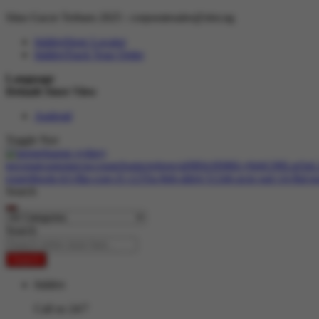
Situs Gacor Terbaru 2025 :
corporatesales@slot.ng
hidden
Store Locator
hidden
Track Your Order
Language
Default Store View
Android
Toggle Nav
Search
Search
Search
hidden
Call us 24/7