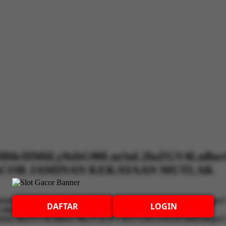
ferer/aHR0cHM6Ly9zbG90Lm5nL2luZGV4
GACOR JAMINAN KEKAYAAN MUTLAK
zbG90Lm5nL2luZGV4LnBocC9hc3VzLWV4cGVydGJvb2stYjMtZm
DAFTAR
LOGIN
si slot terbaik jaminan menang di pengeluaran sydney
zbG90Lm5nL2luZGV4LnBocC9hc3VzLWV4cGVydGJvb2stYjMtZm