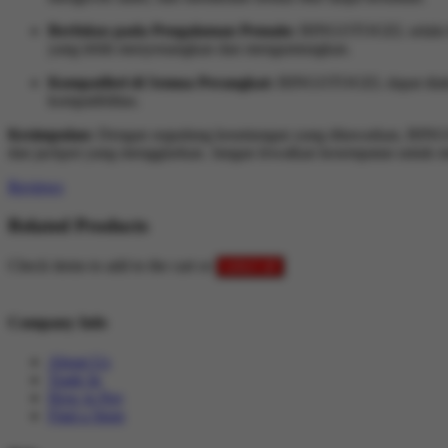
Berfokus pada Pengalaman Pemain:
BINGOTOGEL selalu ber
yang lebih menyenangkan dan menguntungkan.
Kompatibel di Semua Perangkat:
BINGOTOGEL dapat diakses 
kompatibilitas.
Kesimpulan:
Dengan segudang keuntungan yang ditawarkan, BINGOTO
dan jackpot yang menggiurkan. Jangan lewatkan kesempatan untuk m
Reviews
Related Products
Check items to add to the cart or
select all
Company Info
About Us
Trade In
How to Pay
Find a Store