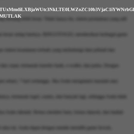
0LTUxMmdiLXBjaWUtc3NkLTE0LWZoZC10b3VjaC1iYWNrbGl0LX
 MUTLAK
 menang lebih besar. Tidak hanya itu, sistem permainan yang adil
an besar setiap harinya. BINGOTOGEL memberikan berbagai game
sistem keamanan terbaik yang melindungi data pribadi dan
epat, termasuk transfer bank, e-wallet, dan pulsa. Dengan
 sehari, 7 hari seminggu. Jika Anda mengalami masalah atau
a, termasuk togel, casino, dan banyak lagi, sehingga Anda tidak
 Anda nikmati. Bonus member baru, bonus deposit, dan hadiah
situs ini. Anda dapat dengan mudah memilih game favorit,