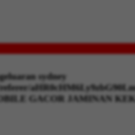
COR
SLOT GACOR
SLOT O
geluaran sydney
login/referer/aHR0cHM6Ly9
MOBILE GACOR JAMINAN K