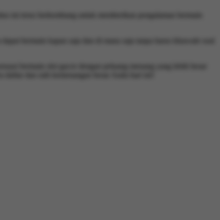
tus ini terus berkembang untuk memberikan pengalaman bermain
apat bermain kapan saja dan di mana saja tanpa harus khawatir soal
asi bermain slot gacor dengan peluang menang yang lebih besar
aftar dan raih kemenangan besar Anda hari ini!