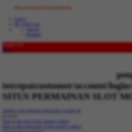
https://rebrand.ly/whatsappbosstoto
Cart
0
My Wish List
Sign In
Register
Toggle Nav
Menu
BINGOTOGEL
SITUS GA
SLOT GACOR HARI INI
pen
tercepatcustomer/account/
SITUS PERMAINAN SLOT 
Jadilah yang pertama mengulas produk ini
In stock
Skip to the end of the images gallery
Skip to the beginning of the images gallery