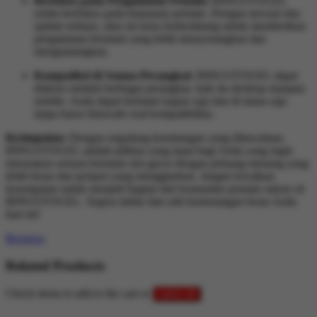
Berfokus pada Pengalaman Pemain:
BINGOTOGEL
selalu berfokus pada kepuasan pemain. Dengan inovasi dan
update terbaru, situs ini terus berkembang untuk memberikan
pengalaman bermain yang lebih menyenangkan dan
menguntungkan.
Kompatibel di Semua Perangkat:
BINGOTOGEL dapat
diakses melalui berbagai perangkat, baik itu desktop maupun
mobile. Anda dapat bermain kapan saja dan di mana saja
tanpa harus khawatir soal kompatibilitas.
Kesimpulan:
Dengan segudang keuntungan yang ditawarkan,
BINGOTOGEL adalah pilihan yang tepat bagi Anda yang ingin
merasakan sensasi bermain slot gacor dengan peluang menang yang
lebih besar dan jackpot yang menggiurkan. Jangan lewatkan
kesempatan untuk menjadi bagian dari komunitas pemain sukses di
BINGOTOGEL. Segera daftar dan raih kemenangan besar Anda
hari ini!
Reviews
Related Products
Check items to add to the cart or
select all