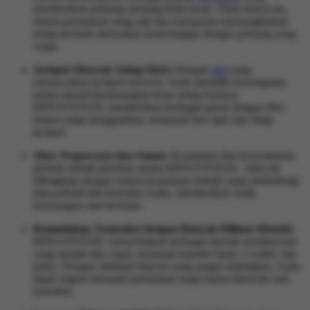
memberikan peluang menang lebih besar. Tidak hanya itu,
sistem permainan yang adil dan transparan memungkinkan
setiap pemain merasakan kemenangan dengan peluang yang
wajar.
Jackpot Maxwin Setiap Hari:
Dengan
slot
yang
menawarkan jackpot maxwin, Anda memiliki kesempatan
untuk meraih kemenangan besar setiap harinya.
BINGOTOGEL memberikan berbagai game dengan fitur
bonus yang menggiurkan, termasuk free spin dan mega
jackpot.
Situs Terpercaya dan Aman:
Keamanan dan kenyamanan
pemain adalah prioritas utama BINGOTOGEL. Situs ini
dilengkapi dengan sistem keamanan terbaik yang melindungi
data pribadi dan transaksi Anda, memberikan Anda
ketenangan saat bermain.
Kemudahan Transaksi dengan Banyak Pilihan Metode:
BINGOTOGEL menyediakan berbagai metode pembayaran
yang mudah dan cepat, termasuk transfer bank, e-wallet, dan
pulsa. Dengan minimal deposit yang sangat terjangkau, Anda
dapat segera memulai permainan tanpa harus khawatir soal
transaksi.