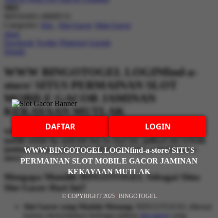
SKU
90NX04S1-M00FC0
Categories:
Slot
,
Slot Gacor
,
Situs Gacor
share
Facebook
Twitter
Pinterest
Google
Details
WWW BINGOTOGEL LOGINfind-a-
store/ SITUS PERMAINAN SLOT
MOBILE GACOR JAMINAN
KEKAYAAN MUTLAK
DAFTAR
LOGIN
WWW BINGOTOGEL LOGINfind-a-store/ slot permainan
mobile untuk hp android dan ios hari ini, aplikasi slot terbaik
jaminan menang di WWW BINGOTOGEL LOGINfind-a-
WWW BINGOTOGEL LOGINfind-a-store/ SITUS
store/
PERMAINAN SLOT MOBILE GACOR JAMINAN
KEKAYAAN MUTLAK
Mengapa Memilih BINGOTOGEL Sebagai Situs
Slot Gacor Hari Ini?
© COPYRIGHT 2025
|
BINGOTOGEL
Slot Gacor yang Mudah Menang:
BINGOTOGEL dikenal
karena menyediakan berbagai pilihan
slot gacor
yang