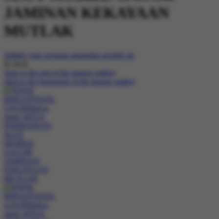
JAMINAN KEKAYAAN
MUTLAK
Jadilah yang pertama mengulas produk ini
In stock
Skip to the end of the images gallery
Skip to the beginning of the images gallery