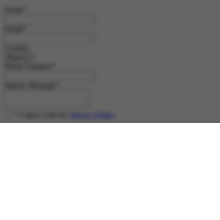
Name
*
Email
*
Country
Phone Number
*
Inquiry Message
*
*
I agree with the
Privacy Policy