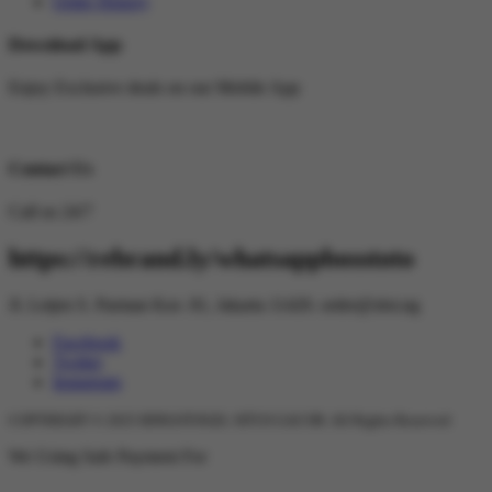
Order History
Download App
Enjoy Exclusive deals on our Mobile App
Contact Us
Call us 24/7
https://rebrand.ly/whatsappbosstoto
Jl. Letjen S. Parman Kav. 81, Jakarta 11420.
order@slot.ng
Facebook
Twitter
Instagram
COPYRIGHT © 2025 BINGOTOGEL SITUS GACOR. All Rights Reserved
We Using Safe Payment For