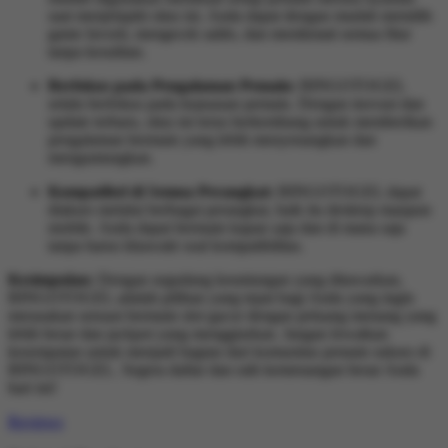
saat menjelajahi situs ini. Anda dapat dengan mudah memilih
game favorit, mengecek saldo, dan menikmati semua fitur
tanpa kesulitan.
Berfokus pada Pengalaman Pemain:
BINGOTOGEL
selalu berfokus pada kepuasan pemain. Dengan inovasi dan
update terbaru, situs ini terus berkembang untuk memberikan
pengalaman bermain yang lebih menyenangkan dan
menguntungkan.
Kompatibel di Semua Perangkat:
BINGOTOGEL dapat
diakses melalui berbagai perangkat, baik itu desktop maupun
mobile. Anda dapat bermain kapan saja dan di mana saja
tanpa harus khawatir soal kompatibilitas.
Kesimpulan:
Dengan segudang keuntungan yang ditawarkan,
BINGOTOGEL adalah pilihan yang tepat bagi Anda yang ingin
merasakan sensasi bermain slot gacor dengan peluang menang yang
lebih besar dan jackpot yang menggiurkan. Jangan lewatkan
kesempatan untuk menjadi bagian dari komunitas pemain sukses di
BINGOTOGEL. Segera daftar dan raih kemenangan besar Anda
hari ini!
Reviews