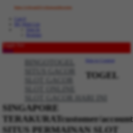
https://rebrand.ly/whatsappbosstoto
Cart
0
My Wish List
Sign In
Register
Toggle Nav
Menu
BINGOTOGEL
Skip to Content
SITUS GACOR
TOGEL
SLOT GACOR
SLOT ONLINE
SLOT GACOR HARI INI
SINGAPORE
TERAKURATcustomer/accoun
SITUS PERMAINAN SLOT