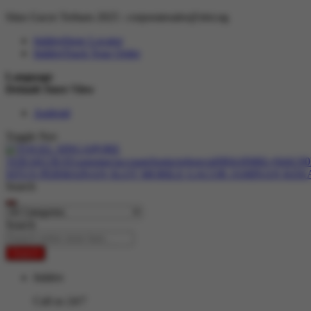
Situs Gacor Terbaru 2025 :
corporatesales@slot.ng
hidden
Store Locator
hidden
Track Your Order
Language
Default Store View
Android
Toggle Nav
Search
Search
Search
hidden
Call us 24/7