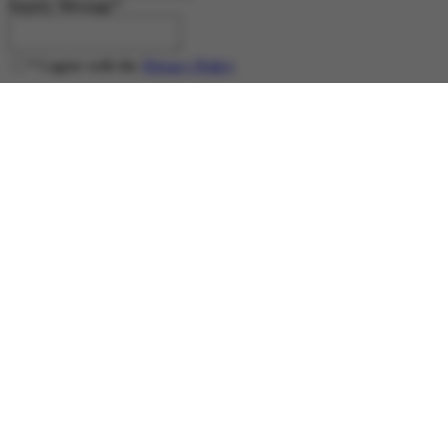
Inquiry Message
*
*
I agree with the
Privacy Policy