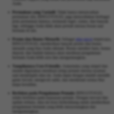
Anda.
Permainan yang Variatif:
Tidak hanya menawarkan
permainan slot, BINGOTOGEL juga menyediakan berbagai
jenis permainan lainnya, termasuk togel, casino, dan banyak
lagi, sehingga Anda tidak akan pernah merasa bosan saat
bermain di sini.
Promo dan Bonus Menarik:
Sebagai
situs gacor
terpercaya,
BINGOTOGEL memberikan banyak promo dan bonus
menarik yang bisa Anda nikmati. Bonus member baru, bonus
deposit, dan hadiah lainnya akan membuat pengalaman
bermain Anda lebih seru dan menguntungkan.
Tampilannya User-Friendly:
Antarmuka yang simpel dan
mudah digunakan membuat setiap pemain merasa nyaman
saat menjelajahi situs ini. Anda dapat dengan mudah memilih
game favorit, mengecek saldo, dan menikmati semua fitur
tanpa kesulitan.
Berfokus pada Pengalaman Pemain:
BINGOTOGEL
selalu berfokus pada kepuasan pemain. Dengan inovasi dan
update terbaru, situs ini terus berkembang untuk memberikan
pengalaman bermain yang lebih menyenangkan dan
menguntungkan.