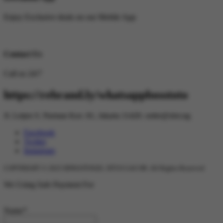
Enjoy Exclusive deals on our Mobile App
Contact Us
Call us 24/7
https://rebrand.ly/whatsappbosstoto
Jl. Letjen S. Parman Kav. 81, Jakarta 11420.
order@slot.ng
Facebook
Twitter
Instagram
COPYRIGHT © 2025 BINGOTOGEL SITUS GACOR. All Rights Reserved
We Using Safe Payment For
Name
*