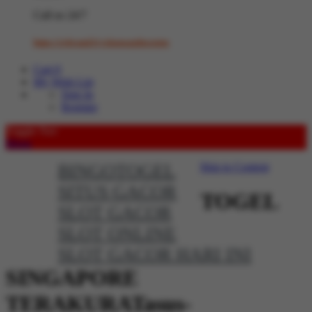
Call us 24/7
https://rebrand.ly/whatsappbosstoto
Cart
0
My Wish List
Sign In
Register
Toggle Nav
Menu
BINGOTOGEL
Skip to Content
SITUS GACOR
TOGEL
SLOT GACOR
SLOT ONLINE
SLOT GACOR HARI INI
SINGAPORE
TERAKURATasus-