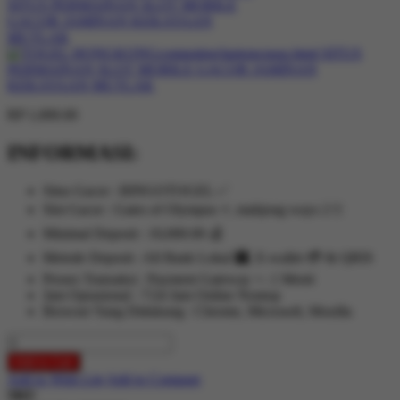
RP 1,000.00
INFORMASI:
Situs Gacor : BINGOTOGEL ✅
Slot Gacor : Gates of Olympus ⚡, mahjong ways 2 🀄
Minimal Deposit : 10,000.00 💰
Metode Deposit : All Bank Lokal 🏧, E-wallet 💳 & QRIS
Proses Transaksi : Payment Gateway +- 1 Menit
Jam Oprasional : 7/24 Jam Online Nontop
Browser Yang Didukung : Chrome, Microsoft, Mozilla
Add to Cart
Add to Wish List
Add to Compare
SKU