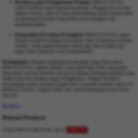
Berfokus pada Pengalaman Pemain:
BINGOTOGEL
selalu berfokus pada kepuasan pemain. Dengan inovasi dan
update terbaru, situs ini terus berkembang untuk memberikan
pengalaman bermain yang lebih menyenangkan dan
menguntungkan.
Kompatibel di Semua Perangkat:
BINGOTOGEL dapat
diakses melalui berbagai perangkat, baik itu desktop maupun
mobile. Anda dapat bermain kapan saja dan di mana saja
tanpa harus khawatir soal kompatibilitas.
Kesimpulan:
Dengan segudang keuntungan yang ditawarkan,
BINGOTOGEL adalah pilihan yang tepat bagi Anda yang ingin
merasakan sensasi bermain slot gacor dengan peluang menang yang
lebih besar dan jackpot yang menggiurkan. Jangan lewatkan
kesempatan untuk menjadi bagian dari komunitas pemain sukses di
BINGOTOGEL. Segera daftar dan raih kemenangan besar Anda
hari ini!
Reviews
Related Products
Check items to add to the cart or
select all