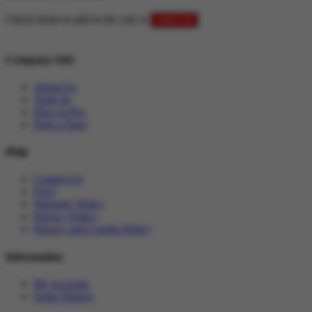
Check items to add to the cart or
select all
Company Info
About Us
Trade In
How to Pay
Find a Store
Help
Contact Us
FAQ
Warranty Policy
Privacy Policy
Privacy and Cookie Policy
Information
My Account
Order History