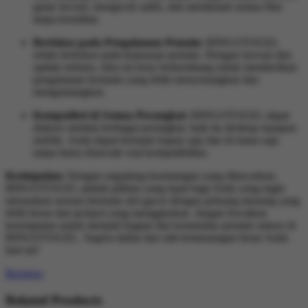
game favorit, mengecek saldo, dan menikmati semua fitur
tanpa kesulitan.
Berfokus pada Pengalaman Pemain:
BINGOTOGEL
selalu berfokus pada kepuasan pemain. Dengan inovasi dan
update terbaru, situs ini terus berkembang untuk memberikan
pengalaman bermain yang lebih menyenangkan dan
menguntungkan.
Kompatibel di Semua Perangkat:
BINGOTOGEL dapat
diakses melalui berbagai perangkat, baik itu desktop maupun
mobile. Anda dapat bermain kapan saja dan di mana saja
tanpa harus khawatir soal kompatibilitas.
Kesimpulan:
Dengan segudang keuntungan yang ditawarkan,
BINGOTOGEL adalah pilihan yang tepat bagi Anda yang ingin
merasakan sensasi bermain slot gacor dengan peluang menang yang
lebih besar dan jackpot yang menggiurkan. Jangan lewatkan
kesempatan untuk menjadi bagian dari komunitas pemain sukses di
BINGOTOGEL. Segera daftar dan raih kemenangan besar Anda
hari ini!
Reviews
Related Products