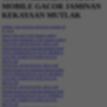
MOBILE GACOR JAMINAN
KEKAYAAN MUTLAK
Jadilah yang pertama mengulas produk ini
In stock
Skip to the end of the images gallery
Skip to the beginning of the images gallery