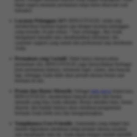
dapat segera memulai permainan tanpa harus khawatir soal
transaksi.
Layanan Pelanggan 24/7:
BINGOTOGEL selalu siap
memberikan bantuan kapan saja dengan layanan pelanggan
yang tersedia 24 jam sehari, 7 hari seminggu. Jika Anda
mengalami masalah atau membutuhkan informasi, tim
customer support yang ramah dan profesional siap membantu
Anda.
Permainan yang Variatif:
Tidak hanya menawarkan
permainan slot, BINGOTOGEL juga menyediakan berbagai
jenis permainan lainnya, termasuk togel, casino, dan banyak
lagi, sehingga Anda tidak akan pernah merasa bosan saat
bermain di sini.
Promo dan Bonus Menarik:
Sebagai
situs gacor
terpercaya,
BINGOTOGEL memberikan banyak promo dan bonus
menarik yang bisa Anda nikmati. Bonus member baru, bonus
deposit, dan hadiah lainnya akan membuat pengalaman
bermain Anda lebih seru dan menguntungkan.
Tampilannya User-Friendly:
Antarmuka yang simpel dan
mudah digunakan membuat setiap pemain merasa nyaman
saat menjelajahi situs ini. Anda dapat dengan mudah memilih