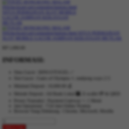
RP 1,000.00
INFORMASI:
Situs Gacor : BINGOTOGEL ✅
Slot Gacor : Gates of Olympus ⚡, mahjong ways 2 🀄
Minimal Deposit : 10,000.00 💰
Metode Deposit : All Bank Lokal 🏧, E-wallet 💳 & QRIS
Proses Transaksi : Payment Gateway +- 1 Menit
Jam Oprasional : 7/24 Jam Online Nontop
Browser Yang Didukung : Chrome, Microsoft, Mozilla
Add to Cart