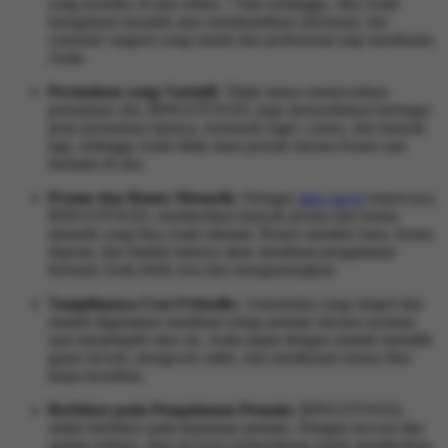
yang tersedia 24 jam sehari, 7 hari seminggu. Jika Anda
mengalami masalah atau membutuhkan informasi, tim
customer support yang ramah dan profesional siap membantu
Anda.
Permainan yang Variatif:
Tidak hanya menawarkan
permainan slot, BINGOTOGEL juga menyediakan berbagai
jenis permainan lainnya, termasuk togel, casino, dan banyak
lagi, sehingga Anda tidak akan pernah merasa bosan saat
bermain di sini.
Promo dan Bonus Menarik:
Sebagai
situs gacor
terpercaya,
BINGOTOGEL memberikan banyak promo dan bonus
menarik yang bisa Anda nikmati. Bonus member baru, bonus
deposit, dan hadiah lainnya akan membuat pengalaman
bermain Anda lebih seru dan menguntungkan.
Tampilannya User-Friendly:
Antarmuka yang simpel dan
mudah digunakan membuat setiap pemain merasa nyaman
saat menjelajahi situs ini. Anda dapat dengan mudah memilih
game favorit, mengecek saldo, dan menikmati semua fitur
tanpa kesulitan.
Berfokus pada Pengalaman Pemain:
BINGOTOGEL
selalu berfokus pada kepuasan pemain. Dengan inovasi dan
update terbaru, situs ini terus berkembang untuk memberikan