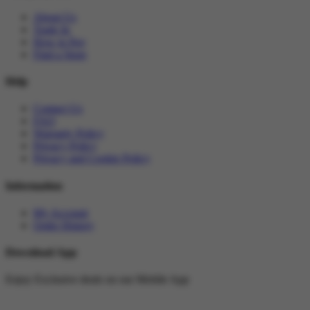
About Us
Trade In
How to Pay
Find a Store
Help
Contact Us
FAQ
Warranty Policy
Privacy Policy
Privacy and Cookie Policy
Information
My Account
Order History
Download App
Enjoy Exclusive deals on our Mobile App