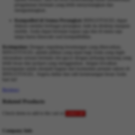
pengalaman bermain yang lebih menyenangkan dan
menguntungkan.
Kompatibel di Semua Perangkat:
BINGOTOGEL dapat
diakses melalui berbagai perangkat, baik itu desktop maupun
mobile. Anda dapat bermain kapan saja dan di mana saja
tanpa harus khawatir soal kompatibilitas.
Kesimpulan:
Dengan segudang keuntungan yang ditawarkan,
BINGOTOGEL adalah pilihan yang tepat bagi Anda yang ingin
merasakan sensasi bermain slot gacor dengan peluang menang yang
lebih besar dan jackpot yang menggiurkan. Jangan lewatkan
kesempatan untuk menjadi bagian dari komunitas pemain sukses di
BINGOTOGEL. Segera daftar dan raih kemenangan besar Anda
hari ini!
Reviews
Related Products
Check items to add to the cart or
select all
Company Info