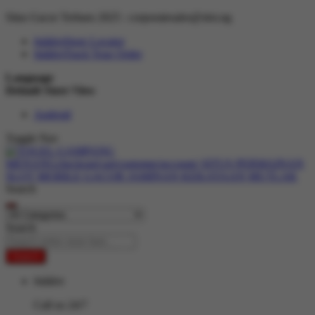
Situs Gacor Terbaru 2025 :
corporatesales@slot.ng
hidden
Store Locator
hidden
Track Your Order
Language
Default Store View
Android
Toggle Nav
Search
Search
Search
hidden
Call us 24/7