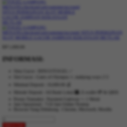
RP 1,000.00
INFORMASI:
Situs Gacor : BINGOTOGEL ✅
Slot Gacor : Gates of Olympus ⚡, mahjong ways 2 🀄
Minimal Deposit : 10,000.00 💰
Metode Deposit : All Bank Lokal 🏧, E-wallet 💳 & QRIS
Proses Transaksi : Payment Gateway +- 1 Menit
Jam Oprasional : 7/24 Jam Online Nontop
Browser Yang Didukung : Chrome, Microsoft, Mozilla
Add to Cart