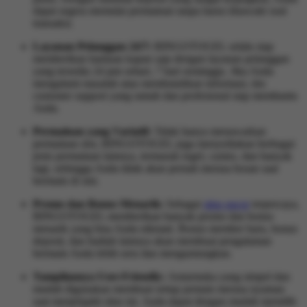
dapat segera memulai permainan tanpa harus khawatir soal
transaksi.
Layanan Pelanggan 24/7:
BINGOTOGEL selalu siap
memberikan bantuan kapan saja dengan layanan pelanggan
yang tersedia 24 jam sehari, 7 hari seminggu. Jika Anda
mengalami masalah atau membutuhkan informasi, tim
customer support yang ramah dan profesional siap membantu
Anda.
Permainan yang Variatif:
Tidak hanya menawarkan
permainan slot, BINGOTOGEL juga menyediakan berbagai
jenis permainan lainnya, termasuk togel, casino, dan banyak
lagi, sehingga Anda tidak akan pernah merasa bosan saat
bermain di sini.
Promo dan Bonus Menarik:
Sebagai
situs gacor
terpercaya,
BINGOTOGEL memberikan banyak promo dan bonus
menarik yang bisa Anda nikmati. Bonus member baru, bonus
deposit, dan hadiah lainnya akan membuat pengalaman
bermain Anda lebih seru dan menguntungkan.
Tampilannya User-Friendly:
Antarmuka yang simpel dan
mudah digunakan membuat setiap pemain merasa nyaman
saat menjelajahi situs ini. Anda dapat dengan mudah memilih