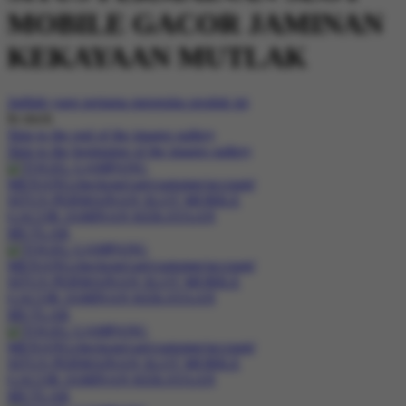
MOBILE GACOR JAMINAN
KEKAYAAN MUTLAK
Jadilah yang pertama mengulas produk ini
In stock
Skip to the end of the images gallery
Skip to the beginning of the images gallery