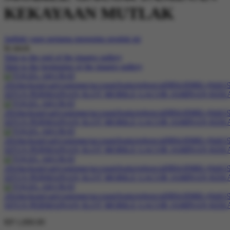
KEKAYAAN MUTLAK
Jadilah yang pertama mengulas produk ini
In stock
Skip to the end of the images gallery
Skip to the beginning of the images gallery
RP 1,000.00