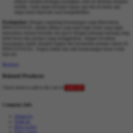
diakses melalui berbagai perangkat, baik itu desktop maupun
mobile. Anda dapat bermain kapan saja dan di mana saja
tanpa harus khawatir soal kompatibilitas.
Kesimpulan:
Dengan segudang keuntungan yang ditawarkan,
BINGOTOGEL adalah pilihan yang tepat bagi Anda yang ingin
merasakan sensasi bermain slot gacor dengan peluang menang yang
lebih besar dan jackpot yang menggiurkan. Jangan lewatkan
kesempatan untuk menjadi bagian dari komunitas pemain sukses di
BINGOTOGEL. Segera daftar dan raih kemenangan besar Anda
hari ini!
Reviews
Related Products
Check items to add to the cart or
select all
Company Info
About Us
Trade In
How to Pay
Find a Store