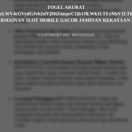
untuk meraih kemenangan besar setiap harinya.
TOGEL AKURAT
BINGOTOGEL memberikan berbagai game dengan fitur
ocC9hc3VzLWV4cGVydGJvb2stYjMtZmxpcC1jb3JlLWk1LTEyMz
bonus yang menggiurkan, termasuk free spin dan mega
PERMAINAN SLOT MOBILE GACOR JAMINAN KEKAYAAN
jackpot.
Situs Terpercaya dan Aman:
Keamanan dan kenyamanan
© COPYRIGHT 2025
|
BINGOTOGEL
pemain adalah prioritas utama BINGOTOGEL. Situs ini
dilengkapi dengan sistem keamanan terbaik yang melindungi
data pribadi dan transaksi Anda, memberikan Anda
ketenangan saat bermain.
Kemudahan Transaksi dengan Banyak Pilihan Metode:
BINGOTOGEL menyediakan berbagai metode pembayaran
yang mudah dan cepat, termasuk transfer bank, e-wallet, dan
pulsa. Dengan minimal deposit yang sangat terjangkau, Anda
dapat segera memulai permainan tanpa harus khawatir soal
transaksi.
Layanan Pelanggan 24/7:
BINGOTOGEL selalu siap
memberikan bantuan kapan saja dengan layanan pelanggan
yang tersedia 24 jam sehari, 7 hari seminggu. Jika Anda
mengalami masalah atau membutuhkan informasi, tim
customer support yang ramah dan profesional siap membantu
Anda.