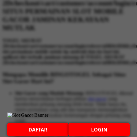
2Dcheckout/cart/customer/account/
SITUS PERMAINAN SLOT MOBILE
GACOR JAMINAN KEKAYAAN
MUTLAK
TOGEL AKURAT
2Dcheckout/cart/customer/account/login/referer/aH
slot permainan mobile untuk hp android dan ios hari ini,
aplikasi slot terbaik jaminan menang di TOGEL AKURAT
2Dcheckout/cart/customer/account/login/referer/aH
Mengapa Memilih BINGOTOGEL Sebagai Situs
Slot Gacor Hari Ini?
Slot Gacor yang Mudah Menang:
BINGOTOGEL dikenal
karena menyediakan berbagai pilihan
slot gacor
yang
memberikan peluang menang lebih besar. Tidak hanya itu,
sistem permainan yang adil dan transparan memungkinkan
setiap pemain merasakan kemenangan dengan peluang yang
wajar.
DAFTAR
LOGIN
Jackpot Maxwin Setiap Hari:
Dengan
slot
yang
menawarkan jackpot maxwin, Anda memiliki kesempatan