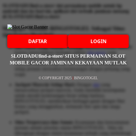
SLOTDADUfind-a-store/ slot permainan mobile untuk hp
android dan ios hari ini, aplikasi slot terbaik jaminan menang
di SLOTDADUfind-a-store/
Mengapa Memilih BINGOTOGEL Sebagai Situs
Slot Gacor Hari Ini?
DAFTAR
LOGIN
Slot Gacor yang Mudah Menang:
BINGOTOGEL dikenal
karena menyediakan berbagai pilihan
slot gacor
yang
SLOTDADUfind-a-store/ SITUS PERMAINAN SLOT
memberikan peluang menang lebih besar. Tidak hanya itu,
MOBILE GACOR JAMINAN KEKAYAAN MUTLAK
sistem permainan yang adil dan transparan memungkinkan
setiap pemain merasakan kemenangan dengan peluang yang
wajar.
© COPYRIGHT 2025
|
BINGOTOGEL
Jackpot Maxwin Setiap Hari:
Dengan
slot
yang
menawarkan jackpot maxwin, Anda memiliki kesempatan
untuk meraih kemenangan besar setiap harinya.
BINGOTOGEL memberikan berbagai game dengan fitur
bonus yang menggiurkan, termasuk free spin dan mega
jackpot.
Situs Terpercaya dan Aman:
Keamanan dan kenyamanan
pemain adalah prioritas utama BINGOTOGEL. Situs ini
dilengkapi dengan sistem keamanan terbaik yang melindungi