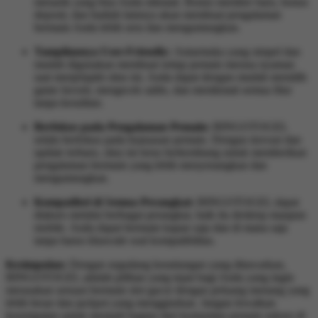
menarik yang bisa Anda nikmati. Bonus member baru, bonus
deposit, dan hadiah lainnya akan membuat pengalaman
bermain Anda lebih seru dan menguntungkan.
Tampilannya User-Friendly:
Antarmuka yang simpel dan
mudah digunakan membuat setiap pemain merasa nyaman
saat menjelajahi situs ini. Anda dapat dengan mudah memilih
game favorit, mengecek saldo, dan menikmati semua fitur
tanpa kesulitan.
Berfokus pada Pengalaman Pemain:
BINGOTOGEL
selalu berfokus pada kepuasan pemain. Dengan inovasi dan
update terbaru, situs ini terus berkembang untuk memberikan
pengalaman bermain yang lebih menyenangkan dan
menguntungkan.
Kompatibel di Semua Perangkat:
BINGOTOGEL dapat
diakses melalui berbagai perangkat, baik itu desktop maupun
mobile. Anda dapat bermain kapan saja dan di mana saja
tanpa harus khawatir soal kompatibilitas.
Kesimpulan:
Dengan segudang keuntungan yang ditawarkan,
BINGOTOGEL adalah pilihan yang tepat bagi Anda yang ingin
merasakan sensasi bermain slot gacor dengan peluang menang yang
lebih besar dan jackpot yang menggiurkan. Jangan lewatkan
kesempatan untuk menjadi bagian dari komunitas pemain sukses di