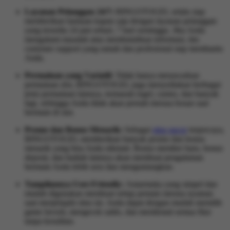
Layanan Pelanggan 24/7:
BINGOTOGEL selalu siap
memberikan bantuan kapan saja dengan layanan pelanggan
yang tersedia 24 jam sehari, 7 hari seminggu. Jika Anda
mengalami masalah atau membutuhkan informasi, tim
customer support yang ramah dan profesional siap membantu
Anda.
Permainan yang Variatif:
Tidak hanya menawarkan
permainan slot, BINGOTOGEL juga menyediakan berbagai
jenis permainan lainnya, termasuk togel, casino, dan banyak
lagi, sehingga Anda tidak akan pernah merasa bosan saat
bermain di sini.
Promo dan Bonus Menarik:
Sebagai
situs gacor
terpercaya,
BINGOTOGEL memberikan banyak promo dan bonus
menarik yang bisa Anda nikmati. Bonus member baru, bonus
deposit, dan hadiah lainnya akan membuat pengalaman
bermain Anda lebih seru dan menguntungkan.
Tampilannya User-Friendly:
Antarmuka yang simpel dan
mudah digunakan membuat setiap pemain merasa nyaman
saat menjelajahi situs ini. Anda dapat dengan mudah memilih
game favorit, mengecek saldo, dan menikmati semua fitur
tanpa kesulitan.