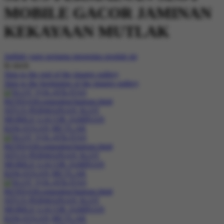
MOBILE GACOR JAMINAN
KEKAYAAN MUTLAK
Jadilah yang pertama mengulas produk ini
In stock
Skip to the end of the images gallery
Skip to the beginning of the images gallery