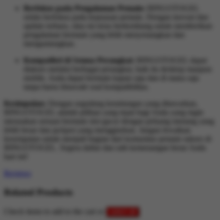
Berfokus pada Pengalaman Pemain:
BINGOTOGEL
selalu berfokus pada kepuasan pemain. Dengan inovasi dan
update terbaru, situs ini terus berkembang untuk memberikan
pengalaman bermain yang lebih menyenangkan dan
menguntungkan.
Kompatibel di Semua Perangkat:
BINGOTOGEL dapat
diakses melalui berbagai perangkat, baik itu desktop maupun
mobile. Anda dapat bermain kapan saja dan di mana saja
tanpa harus khawatir soal kompatibilitas.
Kesimpulan:
Dengan segudang keuntungan yang ditawarkan,
BINGOTOGEL adalah pilihan yang tepat bagi Anda yang ingin
merasakan sensasi bermain slot gacor dengan peluang menang yang
lebih besar dan jackpot yang menggiurkan. Jangan lewatkan
kesempatan untuk menjadi bagian dari komunitas pemain sukses di
BINGOTOGEL. Segera daftar dan raih kemenangan besar Anda
hari ini!
Reviews
Related Products
Check items to add to the cart or
select all