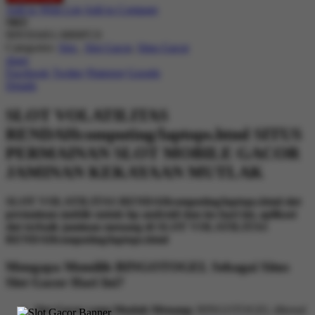
Add to Wish List
Add to Compare
SKU
90NX04S1-M00FC0
Categories:
Slot
,
Slot Gacor
,
Situs Gacor
share
Facebook
Twitter
Pinterest
Google
Details
SLOT VOLATILITAS
RENDAHcomputing/laptops.html SITUS
PERMAINAN SLOT MOBILE GACOR
JAMINAN KEKAYAAN MUTLAK
SLOT VOLATILITAS RENDAHcomputing/laptops.html slot
permainan mobile untuk hp android dan ios hari ini, aplikasi
slot terbaik jaminan menang di SLOT VOLATILITAS
RENDAHcomputing/laptops.html
Mengapa Memilih BINGOTOGEL Sebagai Situs
Slot Gacor Hari Ini?
Slot Gacor yang Mudah Menang:
BINGOTOGEL dikenal