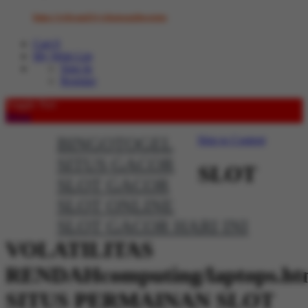
https://rebrand.ly/whatsappbosstoto
Cart
0
My Wish List
Sign In
Register
Toggle Nav
Menu
BINGOTOGEL
Skip to Content
SITUS GACOR
SLOT
SLOT GACOR
SLOT ONLINE
SLOT GACOR HARI INI
VOLATILITAS
RENDAHcomputing/laptops.ht
SITUS PERMAINAN SLOT