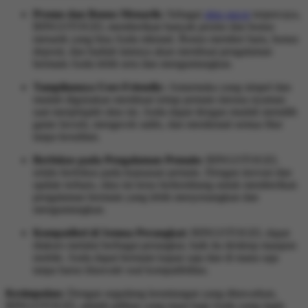
Promo dan Bonus Menarik:
Sebagai
situs gacor
terpercaya,
BINGOTOGEL memberikan banyak promo dan bonus
menarik yang bisa Anda nikmati. Bonus member baru, bonus
deposit, dan hadiah lainnya akan membuat pengalaman
bermain Anda lebih seru dan menguntungkan.
Tampilannya User-Friendly:
Antarmuka yang simpel dan
mudah digunakan membuat setiap pemain merasa nyaman
saat menjelajahi situs ini. Anda dapat dengan mudah memilih
game favorit, mengecek saldo, dan menikmati semua fitur
tanpa kesulitan.
Berfokus pada Pengalaman Pemain:
BINGOTOGEL
selalu berfokus pada kepuasan pemain. Dengan inovasi dan
update terbaru, situs ini terus berkembang untuk memberikan
pengalaman bermain yang lebih menyenangkan dan
menguntungkan.
Kompatibel di Semua Perangkat:
BINGOTOGEL dapat
diakses melalui berbagai perangkat, baik itu desktop maupun
mobile. Anda dapat bermain kapan saja dan di mana saja
tanpa harus khawatir soal kompatibilitas.
Kesimpulan:
Dengan segudang keuntungan yang ditawarkan,
BINGOTOGEL adalah pilihan yang tepat bagi Anda yang ingin