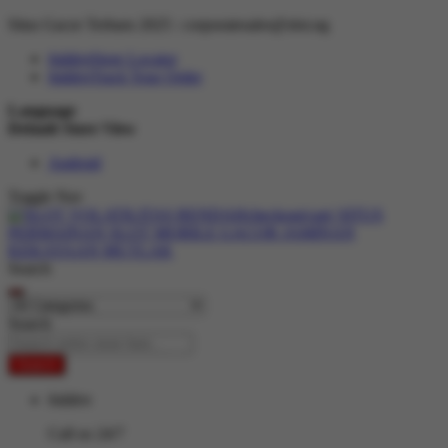
Situs Gacor Terbaru 2025 :
corporatesales@slot.ng
hidden
Store Locator
hidden
Track Your Order
Language
Default Store View
Android
Toggle Nav
Search
Search
Search
hidden
Call us 24/7