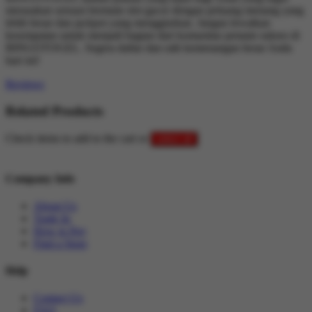
merasakan sensasi bermain slot gacor dengan peluang menang yang
lebih besar dan jackpot yang menggiurkan. Jangan lewatkan
kesempatan untuk menjadi bagian dari komunitas pemain sukses di
BINGOTOGEL. Segera daftar dan raih kemenangan besar Anda
hari ini!
Reviews
Related Products
Check items to add to the cart or
select all
Company Info
About Us
Trade In
How to Pay
Find a Store
Help
Contact Us
FAQ