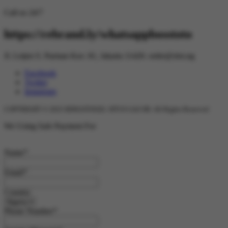
Call us 24/7
https://rebrand.ly/whatsappbosstoto
Jl. Letjen S. Parman Kav. 81, Jakarta 11420.
order@slot.ng
Facebook
Twitter
Instagram
COPYRIGHT © 2025 BINGOTOGEL SITUS GACOR. All Rights Reserved
We Using Safe Payment For
Name
*
Email
*
Country
Phone Number
*