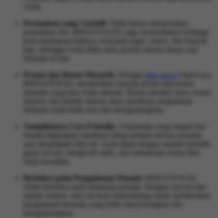
Anda.
Permainan yang Variatif:
Tidak hanya menawarkan
permainan slot, BINGOTOGEL juga menyediakan berbagai
jenis permainan lainnya, termasuk togel, casino, dan banyak
lagi, sehingga Anda tidak akan pernah merasa bosan saat
bermain di sini.
Promo dan Bonus Menarik:
Sebagai
situs gacor
terpercaya,
BINGOTOGEL memberikan banyak promo dan bonus
menarik yang bisa Anda nikmati. Bonus member baru, bonus
deposit, dan hadiah lainnya akan membuat pengalaman
bermain Anda lebih seru dan menguntungkan.
Tampilannya User-Friendly:
Antarmuka yang simpel dan
mudah digunakan membuat setiap pemain merasa nyaman
saat menjelajahi situs ini. Anda dapat dengan mudah memilih
game favorit, mengecek saldo, dan menikmati semua fitur
tanpa kesulitan.
Berfokus pada Pengalaman Pemain:
BINGOTOGEL
selalu berfokus pada kepuasan pemain. Dengan inovasi dan
update terbaru, situs ini terus berkembang untuk memberikan
pengalaman bermain yang lebih menyenangkan dan
menguntungkan.