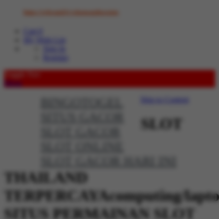
https://rebrand.ly/whatsappbosstoto
Cart
0
My Wish List
Sign In
Register
Toggle Nav
Menu
BINGOTOGEL
Skip to Content
SITUS GACOR
SLOT
SLOT GACOR
SLOT ONLINE
SLOT GACOR HARI INI
THAILAND
TERPERCAYAcomputing/lapto
SITUS PERMAINAN SLOT