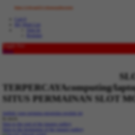
https://rebrand.ly/whatsappbosstoto
Cart
0
My Wish List
Sign In
Register
Toggle Nav
Menu
BINGOTOGEL
SITUS GA
SLOT GACOR HARI INI
SL
TERPERCAYAcomputing/lapto
SITUS PERMAINAN SLOT 
Jadilah yang pertama mengulas produk ini
In stock
Skip to the end of the images gallery
Skip to the beginning of the images gallery