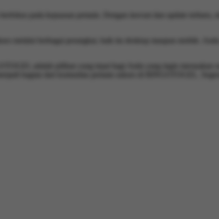
fokus pada kepuasan pemain. Dengan inovasi dan update terbaru, si
melalui berbagai perangkat, baik itu desktop maupun mobile. Anda d
GEL adalah pilihan yang tepat bagi Anda yang ingin merasakan sens
enjadi bagian dari komunitas pemain sukses di BINGOTOGEL. Segera d