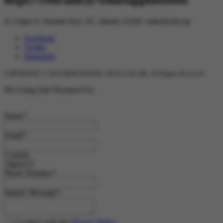
https://rebrand.ly/whatsappbosstoto
Jl. Letjen S. Parman Kav. 81, Jakarta 11420.
order@slot.ng
Facebook
Twitter
Instagram
COPYRIGHT © 2025 BINGOTOGEL SITUS GACOR. All Rights Reserved
We Using Safe Payment For
Name
*
Email
*
Country
Phone Number
*
Inquiry Message
*
*
I agree with the
Privacy Policy