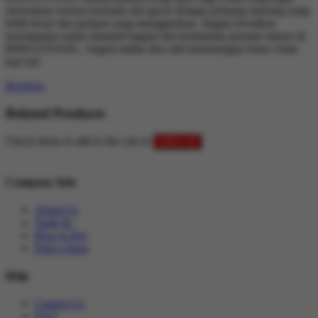
merasakan sensasi bermain slot gacor dengan peluang menang yang
lebih besar dan jackpot yang menggiurkan. Jangan lewatkan
kesempatan untuk menjadi bagian dari komunitas pemain sukses di
BINGOTOGEL. Segera daftar dan raih kemenangan besar Anda
hari ini!
Reviews
Related Products
Check items to add to the cart or
select all
Company Info
About Us
Trade In
How to Pay
Find a Store
Help
Contact Us
FAQ