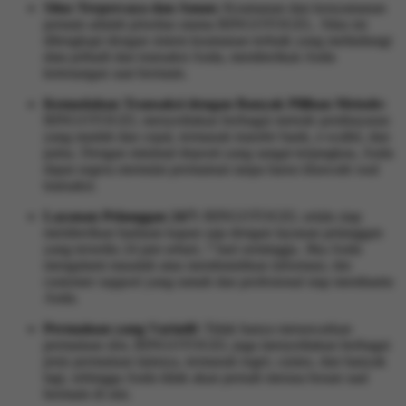
Situs Terpercaya dan Aman:
Keamanan dan kenyamanan
pemain adalah prioritas utama BINGOTOGEL. Situs ini
dilengkapi dengan sistem keamanan terbaik yang melindungi
data pribadi dan transaksi Anda, memberikan Anda
ketenangan saat bermain.
Kemudahan Transaksi dengan Banyak Pilihan Metode:
BINGOTOGEL menyediakan berbagai metode pembayaran
yang mudah dan cepat, termasuk transfer bank, e-wallet, dan
pulsa. Dengan minimal deposit yang sangat terjangkau, Anda
dapat segera memulai permainan tanpa harus khawatir soal
transaksi.
Layanan Pelanggan 24/7:
BINGOTOGEL selalu siap
memberikan bantuan kapan saja dengan layanan pelanggan
yang tersedia 24 jam sehari, 7 hari seminggu. Jika Anda
mengalami masalah atau membutuhkan informasi, tim
customer support yang ramah dan profesional siap membantu
Anda.
Permainan yang Variatif:
Tidak hanya menawarkan
permainan slot, BINGOTOGEL juga menyediakan berbagai
jenis permainan lainnya, termasuk togel, casino, dan banyak
lagi, sehingga Anda tidak akan pernah merasa bosan saat
bermain di sini.