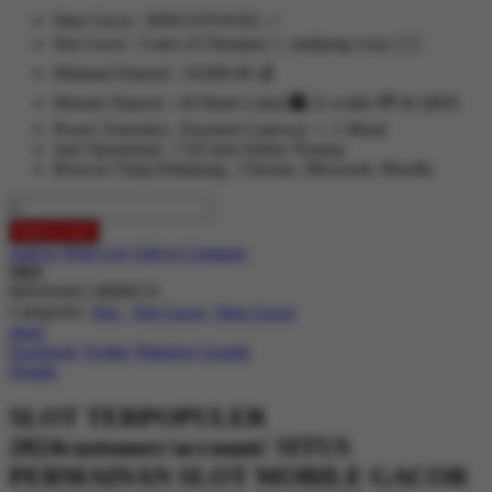
Situs Gacor : BINGOTOGEL ✅
Slot Gacor : Gates of Olympus ⚡, mahjong ways 2 🀄
Minimal Deposit : 10,000.00 💰
Metode Deposit : All Bank Lokal 🏧, E-wallet 💳 & QRIS
Proses Transaksi : Payment Gateway +- 1 Menit
Jam Oprasional : 7/24 Jam Online Nontop
Browser Yang Didukung : Chrome, Microsoft, Mozilla
Add to Cart
Add to Wish List
Add to Compare
SKU
90NX04S1-M00FC0
Categories:
Slot
,
Slot Gacor
,
Situs Gacor
share
Facebook
Twitter
Pinterest
Google
Details
SLOT TERPOPULER
2024customer/account/ SITUS
PERMAINAN SLOT MOBILE GACOR