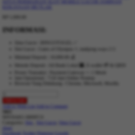
RP 1,000.00
INFORMASI:
Situs Gacor : BINGOTOGEL ✅
Slot Gacor : Gates of Olympus ⚡, mahjong ways 2 🀄
Minimal Deposit : 10,000.00 💰
Metode Deposit : All Bank Lokal 🏧, E-wallet 💳 & QRIS
Proses Transaksi : Payment Gateway +- 1 Menit
Jam Oprasional : 7/24 Jam Online Nontop
Browser Yang Didukung : Chrome, Microsoft, Mozilla
Add to Cart
Add to Wish List
Add to Compare
SKU
90NX04S1-M00FC0
Categories:
Slot
,
Slot Gacor
,
Situs Gacor
share
Facebook
Twitter
Pinterest
Google