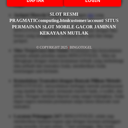
DAFTAR
LOGIN
setiap pemain merasakan kemenangan dengan peluang yang
wajar.
SLOT RESMI
Jackpot Maxwin Setiap Hari:
Dengan
slot
yang
menawarkan jackpot maxwin, Anda memiliki kesempatan
PRAGMATICcomputing.htmlcustomer/account/ SITUS
untuk meraih kemenangan besar setiap harinya.
PERMAINAN SLOT MOBILE GACOR JAMINAN
BINGOTOGEL memberikan berbagai game dengan fitur
KEKAYAAN MUTLAK
bonus yang menggiurkan, termasuk free spin dan mega
jackpot.
© COPYRIGHT 2025
|
BINGOTOGEL
Situs Terpercaya dan Aman:
Keamanan dan kenyamanan
pemain adalah prioritas utama BINGOTOGEL. Situs ini
dilengkapi dengan sistem keamanan terbaik yang melindungi
data pribadi dan transaksi Anda, memberikan Anda
ketenangan saat bermain.
Kemudahan Transaksi dengan Banyak Pilihan Metode:
BINGOTOGEL menyediakan berbagai metode pembayaran
yang mudah dan cepat, termasuk transfer bank, e-wallet, dan
pulsa. Dengan minimal deposit yang sangat terjangkau, Anda
dapat segera memulai permainan tanpa harus khawatir soal
transaksi.
Layanan Pelanggan 24/7:
BINGOTOGEL selalu siap
memberikan bantuan kapan saja dengan layanan pelanggan
yang tersedia 24 jam sehari, 7 hari seminggu. Jika Anda