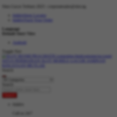
Situs Gacor Terbaru 2025 :
corporatesales@slot.ng
hidden
Store Locator
hidden
Track Your Order
Language
Default Store View
Android
Toggle Nav
Search
Search
Search
hidden
Call us 24/7