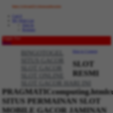
https://rebrand.ly/whatsappbosstoto
Cart
0
My Wish List
Sign In
Register
Toggle Nav
Menu
BINGOTOGEL
Skip to Content
SITUS GACOR
SLOT
SLOT GACOR
RESMI
SLOT ONLINE
SLOT GACOR HARI INI
PRAGMATICcomputing.htmlcus
SITUS PERMAINAN SLOT
MOBILE GACOR JAMINAN