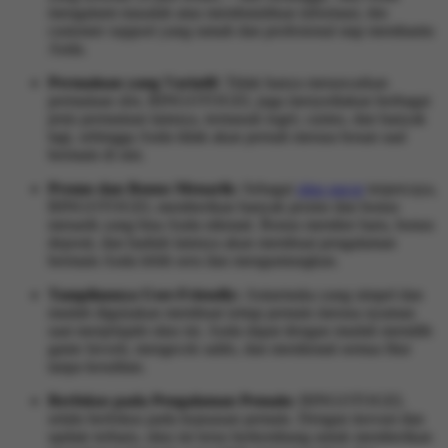
mengalami masalah atau membutuhkan informasi, tim
customer support yang ramah dan profesional siap membantu
Anda.
Permainan yang Variatif:
Tidak hanya menawarkan
permainan slot, BINGOTOGEL juga menyediakan berbagai
jenis permainan lainnya, termasuk togel, casino, dan banyak
lagi, sehingga Anda tidak akan pernah merasa bosan saat
bermain di sini.
Promo dan Bonus Menarik:
Sebagai
situs gacor
terpercaya,
BINGOTOGEL memberikan banyak promo dan bonus
menarik yang bisa Anda nikmati. Bonus member baru, bonus
deposit, dan hadiah lainnya akan membuat pengalaman
bermain Anda lebih seru dan menguntungkan.
Tampilannya User-Friendly:
Antarmuka yang simpel dan
mudah digunakan membuat setiap pemain merasa nyaman
saat menjelajahi situs ini. Anda dapat dengan mudah memilih
game favorit, mengecek saldo, dan menikmati semua fitur
tanpa kesulitan.
Berfokus pada Pengalaman Pemain:
BINGOTOGEL
selalu berfokus pada kepuasan pemain. Dengan inovasi dan
update terbaru, situs ini terus berkembang untuk memberikan