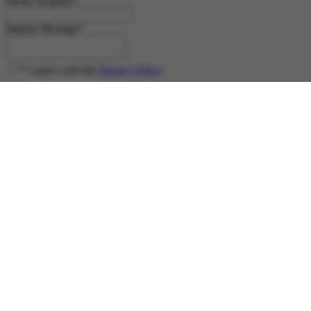
Phone Number
*
Inquiry Message
*
*
I agree with the
Privacy Policy