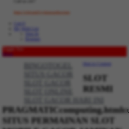
Call us 24/7
https://rebrand.ly/whatsappbosstoto
Cart
0
My Wish List
Sign In
Register
Toggle Nav
Menu
BINGOTOGEL
Skip to Content
SITUS GACOR
SLOT
SLOT GACOR
RESMI
SLOT ONLINE
SLOT GACOR HARI INI
PRAGMATICcomputing.htmlcomp
SITUS PERMAINAN SLOT