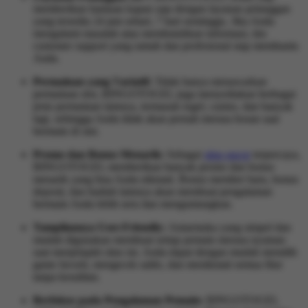
memberikan bantuan kapan saja dengan layanan pelanggan
yang tersedia 24 jam sehari, 7 hari seminggu. Jika Anda
mengalami masalah atau membutuhkan informasi, tim
customer support yang ramah dan profesional siap membantu
Anda.
Permainan yang Variatif:
Tidak hanya menawarkan
permainan slot, BINGOTOGEL juga menyediakan berbagai
jenis permainan lainnya, termasuk togel, casino, dan banyak
lagi, sehingga Anda tidak akan pernah merasa bosan saat
bermain di sini.
Promo dan Bonus Menarik:
Sebagai
situs gacor
terpercaya,
BINGOTOGEL memberikan banyak promo dan bonus
menarik yang bisa Anda nikmati. Bonus member baru, bonus
deposit, dan hadiah lainnya akan membuat pengalaman
bermain Anda lebih seru dan menguntungkan.
Tampilannya User-Friendly:
Antarmuka yang simpel dan
mudah digunakan membuat setiap pemain merasa nyaman
saat menjelajahi situs ini. Anda dapat dengan mudah memilih
game favorit, mengecek saldo, dan menikmati semua fitur
tanpa kesulitan.
Berfokus pada Pengalaman Pemain:
BINGOTOGEL