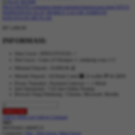
RP 1,000.00
INFORMASI:
Situs Gacor : BINGOTOGEL ✅
Slot Gacor : Gates of Olympus ⚡, mahjong ways 2 🀄
Minimal Deposit : 10,000.00 💰
Metode Deposit : All Bank Lokal 🏧, E-wallet 💳 & QRIS
Proses Transaksi : Payment Gateway +- 1 Menit
Jam Oprasional : 7/24 Jam Online Nontop
Browser Yang Didukung : Chrome, Microsoft, Mozilla
Add to Cart
Add to Wish List
Add to Compare
SKU
90NX04S1-M00FC0
Categories:
Slot
,
Slot Gacor
,
Situs Gacor