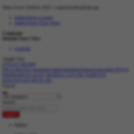
Situs Gacor Terbaru 2025 :
corporatesales@slot.ng
hidden
Store Locator
hidden
Track Your Order
Language
Default Store View
Android
Toggle Nav
Search
Search
Search
hidden