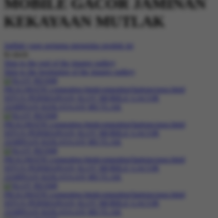
MOBILE GACOR JAMINAN
KEKAYAAN MUTLAK
Jadilah yang pertama mengulas produk ini
In stock
Skip to the end of the images gallery
Skip to the beginning of the images gallery