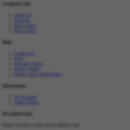
Company Info
About Us
Trade In
How to Pay
Find a Store
Help
Contact Us
FAQ
Warranty Policy
Privacy Policy
Privacy and Cookie Policy
Information
My Account
Order History
Download App
Enjoy Exclusive deals on our Mobile App