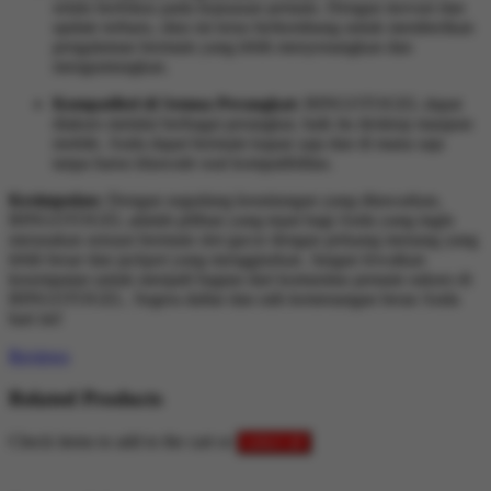
selalu berfokus pada kepuasan pemain. Dengan inovasi dan
update terbaru, situs ini terus berkembang untuk memberikan
pengalaman bermain yang lebih menyenangkan dan
menguntungkan.
Kompatibel di Semua Perangkat:
BINGOTOGEL dapat
diakses melalui berbagai perangkat, baik itu desktop maupun
mobile. Anda dapat bermain kapan saja dan di mana saja
tanpa harus khawatir soal kompatibilitas.
Kesimpulan:
Dengan segudang keuntungan yang ditawarkan,
BINGOTOGEL adalah pilihan yang tepat bagi Anda yang ingin
merasakan sensasi bermain slot gacor dengan peluang menang yang
lebih besar dan jackpot yang menggiurkan. Jangan lewatkan
kesempatan untuk menjadi bagian dari komunitas pemain sukses di
BINGOTOGEL. Segera daftar dan raih kemenangan besar Anda
hari ini!
Reviews
Related Products
Check items to add to the cart or
select all