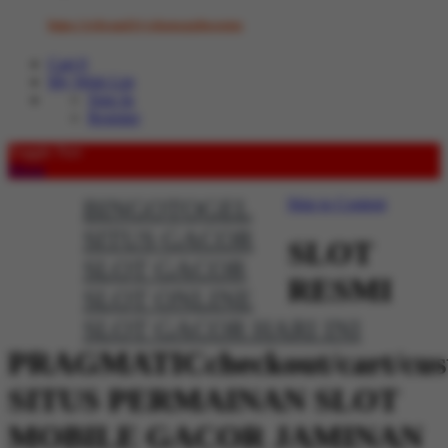
https://rebrand.ly/whatsappbosstoto
Cart
0
My Wish List
Sign In
Register
Toggle Nav
Menu
BINGOTOGEL
Skip to Content
SITUS GACOR
SLOT
SLOT GACOR
RESMI
SLOT ONLINE
SLOT GACOR HARI INI
PRAGMATICcheckout/cart/cu
SITUS PERMAINAN SLOT
MOBILE GACOR JAMINAN