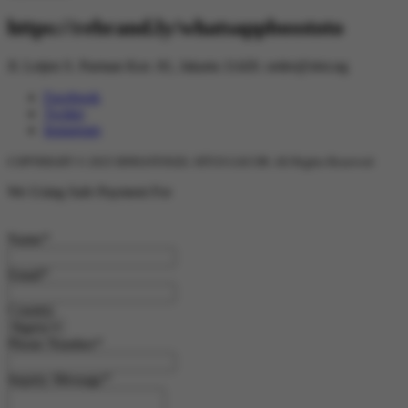
https://rebrand.ly/whatsappbosstoto
Jl. Letjen S. Parman Kav. 81, Jakarta 11420.
order@slot.ng
Facebook
Twitter
Instagram
COPYRIGHT © 2025 BINGOTOGEL SITUS GACOR. All Rights Reserved
We Using Safe Payment For
Name
*
Email
*
Country
Phone Number
*
Inquiry Message
*