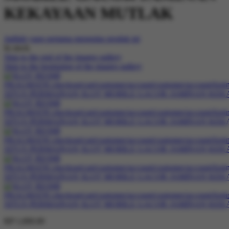
KEKAYAAN MUTLAK
Jadilah yang pertama mengulas produk ini
In stock
Skip to the end of the images gallery
Skip to the beginning of the images gallery
RP 1,000.00