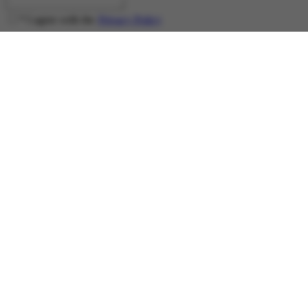
*
I agree with the
Privacy Policy