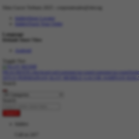
Situs Gacor Terbaru 2025 :
corporatesales@slot.ng
hidden
Store Locator
hidden
Track Your Order
Language
Default Store View
Android
Toggle Nav
Search
Search
Search
hidden
Call us 24/7