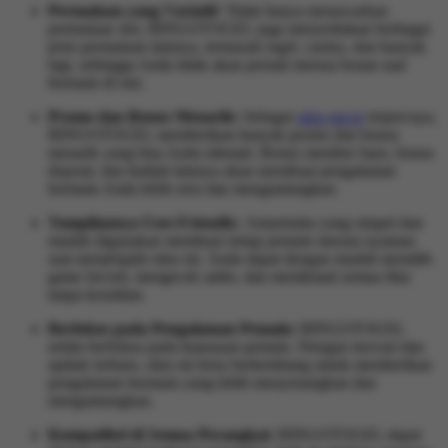
Permainan yang Variatif:
Tidak hanya menawarkan
permainan slot, BINGOTOGEL juga menyediakan berbagai
jenis permainan lainnya, termasuk togel, casino, dan banyak
lagi, sehingga Anda tidak akan pernah merasa bosan saat
bermain di sini.
Promo dan Bonus Menarik:
Sebagai
situs gacor
terpercaya,
BINGOTOGEL memberikan banyak promo dan bonus
menarik yang bisa Anda nikmati. Bonus member baru, bonus
deposit, dan hadiah lainnya akan membuat pengalaman
bermain Anda lebih seru dan menguntungkan.
Tampilannya User-Friendly:
Antarmuka yang simpel dan
mudah digunakan membuat setiap pemain merasa nyaman
saat menjelajahi situs ini. Anda dapat dengan mudah memilih
game favorit, mengecek saldo, dan menikmati semua fitur
tanpa kesulitan.
Berfokus pada Pengalaman Pemain:
BINGOTOGEL
selalu berfokus pada kepuasan pemain. Dengan inovasi dan
update terbaru, situs ini terus berkembang untuk memberikan
pengalaman bermain yang lebih menyenangkan dan
menguntungkan.
Kompatibel di Semua Perangkat:
BINGOTOGEL dapat