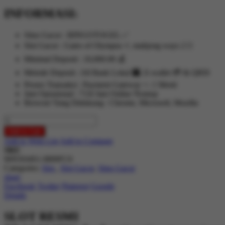
INFORMASI:
Situs Gacor : BINGOTOGEL ✅
Slot Gacor : Gates of Olympus ⚡, mahjong ways 2 🀄
Minimal Deposit : 10,000.00 💰
Metode Deposit : All Bank Lokal 🏧, E-wallet 💳 & QRIS
Proses Transaksi : Payment Gateway +- 1 Menit
Jam Oprasional : 7/24 Jam Online Nontop
Browser Yang Didukung : Chrome, Microsoft, Mozilla
Add to Cart
Add to Wish List
Add to Compare
SKU
90NX04S1-M00FC0
Categories:
Slot
,
Slot Gacor
,
Situs Gacor
share
Facebook
Twitter
Pinterest
Google
Details
SLOT RESMI