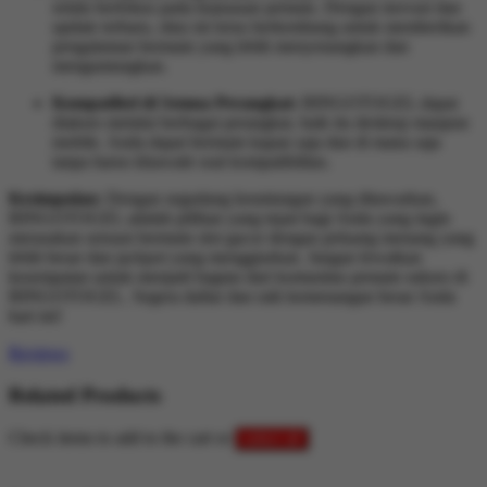
selalu berfokus pada kepuasan pemain. Dengan inovasi dan
update terbaru, situs ini terus berkembang untuk memberikan
pengalaman bermain yang lebih menyenangkan dan
menguntungkan.
Kompatibel di Semua Perangkat:
BINGOTOGEL dapat
diakses melalui berbagai perangkat, baik itu desktop maupun
mobile. Anda dapat bermain kapan saja dan di mana saja
tanpa harus khawatir soal kompatibilitas.
Kesimpulan:
Dengan segudang keuntungan yang ditawarkan,
BINGOTOGEL adalah pilihan yang tepat bagi Anda yang ingin
merasakan sensasi bermain slot gacor dengan peluang menang yang
lebih besar dan jackpot yang menggiurkan. Jangan lewatkan
kesempatan untuk menjadi bagian dari komunitas pemain sukses di
BINGOTOGEL. Segera daftar dan raih kemenangan besar Anda
hari ini!
Reviews
Related Products
Check items to add to the cart or
select all