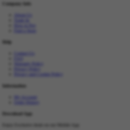
Company Info
About Us
Trade In
How to Pay
Find a Store
Help
Contact Us
FAQ
Warranty Policy
Privacy Policy
Privacy and Cookie Policy
Information
My Account
Order History
Download App
Enjoy Exclusive deals on our Mobile App