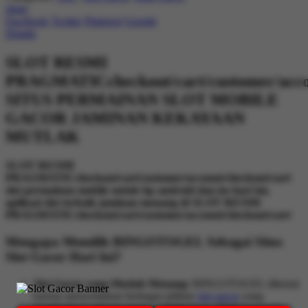
share
Facebook
Twitter
Pinterest
Google
Details
SLOT RESMI
PRAGMATICcheckout/cart/customer/accou
SITUS PERMAINAN SLOT MOBILE
GACOR JAMINAN KEKAYAAN
MUTLAK
SLOT RESMI
PRAGMATICcheckout/cart/customer/account/checkout/cart/
slot permainan mobile untuk hp android dan ios hari ini,
aplikasi slot terbaik jaminan menang di SLOT RESMI
PRAGMATICcheckout/cart/customer/account/checkout/cart/
Mengapa Memilih BINGOTOGEL Sebagai Situs
Slot Gacor Hari Ini?
Slot Gacor yang Mudah Menang:
BINGOTOGEL dikenal
karena menyediakan berbagai pilihan
slot gacor
yang