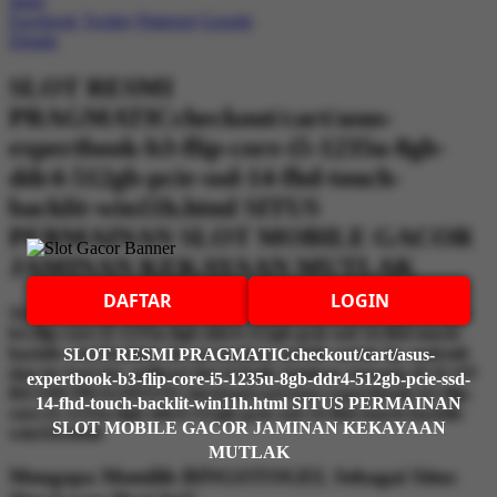
share
Facebook
Twitter
Pinterest
Google
Details
SLOT RESMI
PRAGMATICcheckout/cart/asus-
expertbook-b3-flip-core-i5-1235u-8gb-
ddr4-512gb-pcie-ssd-14-fhd-touch-
backlit-win11h.html SITUS
PERMAINAN SLOT MOBILE GACOR
JAMINAN KEKAYAAN MUTLAK
DAFTAR
LOGIN
SLOT RESMI PRAGMATICcheckout/cart/asus-expertbook-
b3-flip-core-i5-1235u-8gb-ddr4-512gb-pcie-ssd-14-fhd-touch-
backlit-win11h.html slot permainan mobile untuk hp android
SLOT RESMI PRAGMATICcheckout/cart/asus-
dan ios hari ini, aplikasi slot terbaik jaminan menang di SLOT
expertbook-b3-flip-core-i5-1235u-8gb-ddr4-512gb-pcie-ssd-
RESMI PRAGMATICcheckout/cart/asus-expertbook-b3-flip-
14-fhd-touch-backlit-win11h.html SITUS PERMAINAN
core-i5-1235u-8gb-ddr4-512gb-pcie-ssd-14-fhd-touch-backlit-
SLOT MOBILE GACOR JAMINAN KEKAYAAN
win11h.html
MUTLAK
Mengapa Memilih BINGOTOGEL Sebagai Situs