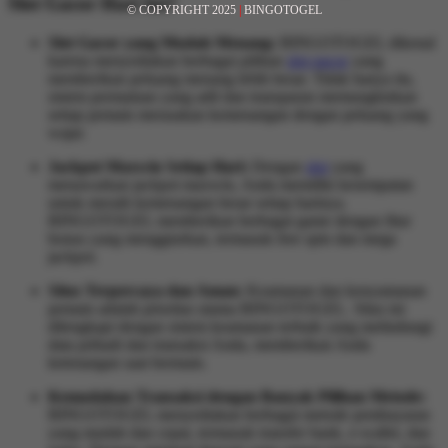
Slot Gacor Hari Ini?
© COPYRIGHT 2025
|
BINGOTOGEL
Slot Gacor yang Mudah Menang:
BINGOTOGEL dikenal
karena menyediakan berbagai pilihan
slot gacor
yang
memberikan peluang menang lebih besar. Tidak hanya itu,
sistem permainan yang adil dan transparan memungkinkan
setiap pemain merasakan kemenangan dengan peluang yang
wajar.
Jackpot Maxwin Setiap Hari:
Dengan
slot
yang
menawarkan jackpot maxwin, Anda memiliki kesempatan
untuk meraih kemenangan besar setiap harinya.
BINGOTOGEL memberikan berbagai game dengan fitur
bonus yang menggiurkan, termasuk free spin dan mega
jackpot.
Situs Terpercaya dan Aman:
Keamanan dan kenyamanan
pemain adalah prioritas utama BINGOTOGEL. Situs ini
dilengkapi dengan sistem keamanan terbaik yang melindungi
data pribadi dan transaksi Anda, memberikan Anda
ketenangan saat bermain.
Kemudahan Transaksi dengan Banyak Pilihan Metode:
BINGOTOGEL menyediakan berbagai metode pembayaran
yang mudah dan cepat, termasuk transfer bank, e-wallet, dan