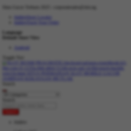
Situs Gacor Terbaru 2025 :
corporatesales@slot.ng
hidden
Store Locator
hidden
Track Your Order
Language
Default Store View
Android
Toggle Nav
Search
Search
Search
hidden