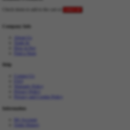
Check items to add to the cart or
select all
Company Info
About Us
Trade In
How to Pay
Find a Store
Help
Contact Us
FAQ
Warranty Policy
Privacy Policy
Privacy and Cookie Policy
Information
My Account
Order History