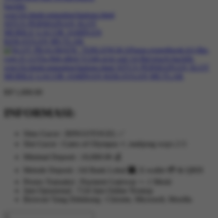
RP 1,000.00
INFORMASI:
Situs Gacor : BINGOTOGEL ✅
Slot Gacor : Gates of Olympus ⚡, mahjong ways 2 🀄
Minimal Deposit : 10,000.00 💰
Metode Deposit : All Bank Lokal 🏧, E-wallet 💳 & QRIS
Proses Transaksi : Payment Gateway +- 1 Menit
Jam Oprasional : 7/24 Jam Online Nontop
Browser Yang Didukung : Chrome, Microsoft, Mozilla