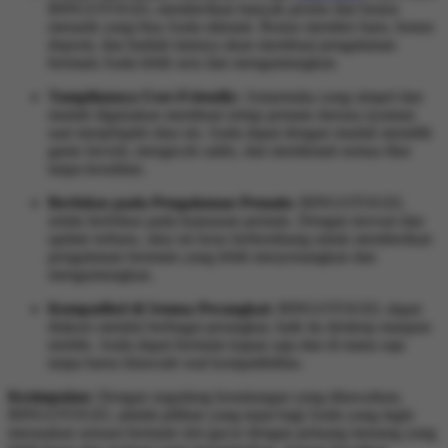
BINGOTOGEL memberikan banyak promo dan bonus
menarik yang bisa Anda nikmati. Bonus member baru, bonus
deposit, dan hadiah lainnya akan membuat pengalaman
bermain Anda lebih seru dan menguntungkan.
Tampilannya User-Friendly:
Antarmuka yang simpel dan
mudah digunakan membuat setiap pemain merasa nyaman
saat menjelajahi situs ini. Anda dapat dengan mudah memilih
game favorit, mengecek saldo, dan menikmati semua fitur
tanpa kesulitan.
Berfokus pada Pengalaman Pemain:
BINGOTOGEL
selalu berfokus pada kepuasan pemain. Dengan inovasi dan
update terbaru, situs ini terus berkembang untuk memberikan
pengalaman bermain yang lebih menyenangkan dan
menguntungkan.
Kompatibel di Semua Perangkat:
BINGOTOGEL dapat
diakses melalui berbagai perangkat, baik itu desktop maupun
mobile. Anda dapat bermain kapan saja dan di mana saja
tanpa harus khawatir soal kompatibilitas.
Kesimpulan:
Dengan segudang keuntungan yang ditawarkan,
BINGOTOGEL adalah pilihan yang tepat bagi Anda yang ingin
merasakan sensasi bermain slot gacor dengan peluang menang yang