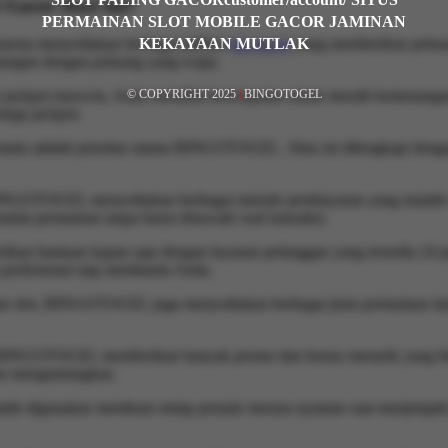
Gacor Hari Ini?
PERMAINAN SLOT MOBILE GACOR JAMINAN
KEKAYAAN MUTLAK
ena menyediakan berbagai pilihan
slot gacor
yang memberikan peluang
angan dengan peluang yang wajar.
© COPYRIGHT 2025
|
BINGOTOGEL
jackpot maxwin, Anda memiliki kesempatan untuk meraih kemenang
mega jackpot.
n adalah prioritas utama BINGOTOGEL. Situs ini dilengkapi dengan 
NGOTOGEL menyediakan berbagai metode pembayaran yang mudah dan c
ulai permainan tanpa harus khawatir soal transaksi.
n bantuan kapan saja dengan layanan pelanggan yang tersedia 24 jam
 profesional siap membantu Anda.
 slot, BINGOTOGEL juga menyediakan berbagai jenis permainan lainny
 BINGOTOGEL memberikan banyak promo dan bonus menarik yang bisa
an menguntungkan.
ah digunakan membuat setiap pemain merasa nyaman saat menjelajahi 