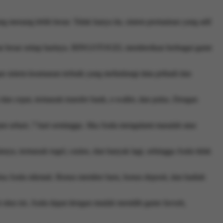
 menang lebih besar. Tidak hanya itu, sistem permainan yang adil
an besar setiap harinya. BINGOTOGEL memberikan berbagai game
sistem keamanan terbaik yang melindungi data pribadi dan
epat, termasuk transfer bank, e-wallet, dan pulsa. Dengan
 sehari, 7 hari seminggu. Jika Anda mengalami masalah atau
a, termasuk togel, casino, dan banyak lagi, sehingga Anda tidak
 Anda nikmati. Bonus member baru, bonus deposit, dan hadiah
situs ini. Anda dapat dengan mudah memilih game favorit,