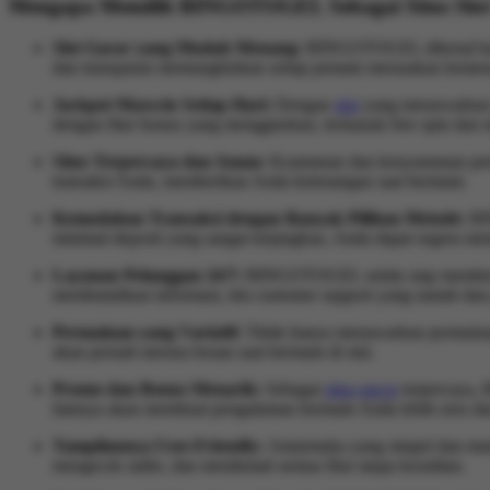
Mengapa Memilih BINGOTOGEL Sebagai Situs Slot 
Slot Gacor yang Mudah Menang:
BINGOTOGEL dikenal kar
dan transparan memungkinkan setiap pemain merasakan kemen
Jackpot Maxwin Setiap Hari:
Dengan
slot
yang menawarkan 
dengan fitur bonus yang menggiurkan, termasuk free spin dan 
Situs Terpercaya dan Aman:
Keamanan dan kenyamanan pemai
transaksi Anda, memberikan Anda ketenangan saat bermain.
Kemudahan Transaksi dengan Banyak Pilihan Metode:
BI
minimal deposit yang sangat terjangkau, Anda dapat segera mem
Layanan Pelanggan 24/7:
BINGOTOGEL selalu siap memberika
membutuhkan informasi, tim customer support yang ramah dan
Permainan yang Variatif:
Tidak hanya menawarkan permainan
akan pernah merasa bosan saat bermain di sini.
Promo dan Bonus Menarik:
Sebagai
situs gacor
terpercaya,
lainnya akan membuat pengalaman bermain Anda lebih seru d
Tampilannya User-Friendly:
Antarmuka yang simpel dan mud
mengecek saldo, dan menikmati semua fitur tanpa kesulitan.