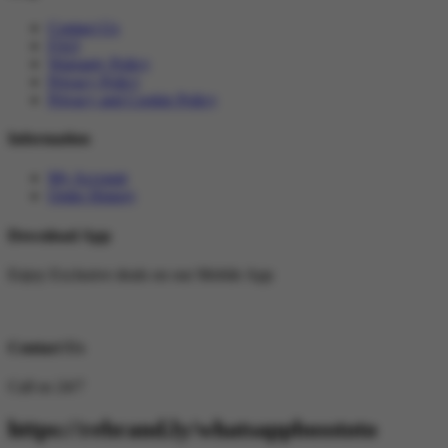
Contact Us
FAQ
Warranty Policy
Privacy Policy
Privacy and Cookie Policy
Information
My Account
Order History
Download App
Enjoy Exclusive deals on our Mobile App
Contact Us
Call us 24/7
https://rebrand.ly/whatsappbosstoto