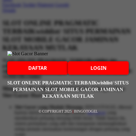
Facebook
Twitter
Pinterest
Google
Details
SLOT ONLINE PRAGMATIC
TERBAIKwishlist/ SITUS PERMAINAN
SLOT MOBILE GACOR JAMINAN
KEKAYAAN MUTLAK
SLOT ONLINE PRAGMATIC TERBAIKwishlist/ slot
permainan mobile untuk hp android dan ios hari ini, aplikasi
DAFTAR
LOGIN
slot terbaik jaminan menang di SLOT ONLINE PRAGMATIC
TERBAIKwishlist/
SLOT ONLINE PRAGMATIC TERBAIKwishlist/ SITUS
Mengapa Memilih BINGOTOGEL Sebagai Situs
PERMAINAN SLOT MOBILE GACOR JAMINAN
Slot Gacor Hari Ini?
KEKAYAAN MUTLAK
Slot Gacor yang Mudah Menang:
BINGOTOGEL dikenal
© COPYRIGHT 2025
|
BINGOTOGEL
karena menyediakan berbagai pilihan
slot gacor
yang
memberikan peluang menang lebih besar. Tidak hanya itu,
sistem permainan yang adil dan transparan memungkinkan
setiap pemain merasakan kemenangan dengan peluang yang
wajar.