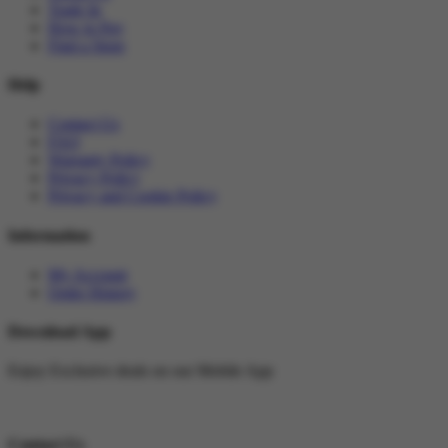
Trade In
How to Pay
Find a Store
Help
Contact Us
FAQ
Warranty Policy
Privacy Policy
Privacy and Cookie Policy
Information
My Account
Order History
Download App
Enjoy Exclusive deals on our Mobile App
Contact Us