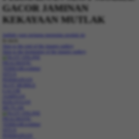
GACOR JAMINAN
KEKAYAAN MUTLAK
Jadilah yang pertama mengulas produk ini
In stock
Skip to the end of the images gallery
Skip to the beginning of the images gallery