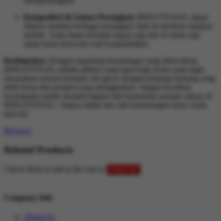
menguntungkan.
Kompatibel di Semua Perangkat:
BINGOTOGEL dapat
diakses melalui berbagai perangkat, baik itu desktop maupun
mobile. Anda dapat bermain kapan saja dan di mana saja
tanpa harus khawatir soal kompatibilitas.
Kesimpulan:
Dengan segudang keuntungan yang ditawarkan,
BINGOTOGEL adalah pilihan yang tepat bagi Anda yang ingin
merasakan sensasi bermain slot gacor dengan peluang menang yang
lebih besar dan jackpot yang menggiurkan. Jangan lewatkan
kesempatan untuk menjadi bagian dari komunitas pemain sukses di
BINGOTOGEL. Segera daftar dan raih kemenangan besar Anda
hari ini!
Reviews
Related Products
Check items to add to the cart or
select all
Company Info
About Us