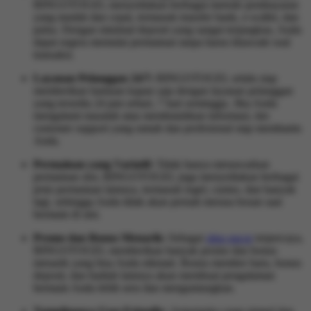
BINGOTOGEL menyediakan berbagai metode pembayaran
yang mudah dan cepat, termasuk transfer bank, e-wallet, dan
pulsa. Dengan minimal deposit yang sangat terjangkau, Anda
dapat segera memulai permainan tanpa harus khawatir soal
transaksi.
Layanan Pelanggan 24/7:
BINGOTOGEL selalu siap
memberikan bantuan kapan saja dengan layanan pelanggan
yang tersedia 24 jam sehari, 7 hari seminggu. Jika Anda
mengalami masalah atau membutuhkan informasi, tim
customer support yang ramah dan profesional siap membantu
Anda.
Permainan yang Variatif:
Tidak hanya menawarkan
permainan slot, BINGOTOGEL juga menyediakan berbagai
jenis permainan lainnya, termasuk togel, casino, dan banyak
lagi, sehingga Anda tidak akan pernah merasa bosan saat
bermain di sini.
Promo dan Bonus Menarik:
Sebagai
situs gacor
terpercaya,
BINGOTOGEL memberikan banyak promo dan bonus
menarik yang bisa Anda nikmati. Bonus member baru, bonus
deposit, dan hadiah lainnya akan membuat pengalaman
bermain Anda lebih seru dan menguntungkan.