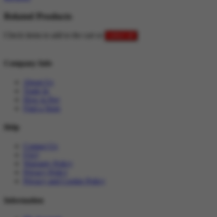
Related Products
Check items to add to the cart or
select all
Company Info
About Us
Trade In
How to Pay
Find a Store
Help
Contact Us
FAQ
Warranty Policy
Privacy Policy
Privacy and Cookie Policy
Information