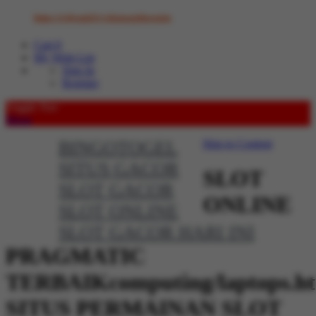
https://rebrand.ly/whatsappbosstoto
Cart
0
My Wish List
Sign In
Register
Toggle Nav
Menu
BINGOTOGEL
Skip to Content
SITUS GACOR
SLOT
SLOT GACOR
ONLINE
SLOT ONLINE
SLOT GACOR HARI INI
PRAGMATIC
TERBAIKcomputing/laptops.h
SITUS PERMAINAN SLOT