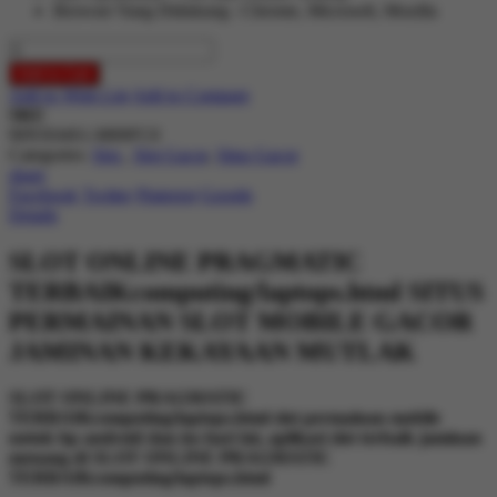
Browser Yang Didukung : Chrome, Microsoft, Mozilla
Add to Cart
Add to Wish List
Add to Compare
SKU
90NX04S1-M00FC0
Categories:
Slot
,
Slot Gacor
,
Situs Gacor
share
Facebook
Twitter
Pinterest
Google
Details
SLOT ONLINE PRAGMATIC
TERBAIKcomputing/laptops.html SITUS
PERMAINAN SLOT MOBILE GACOR
JAMINAN KEKAYAAN MUTLAK
SLOT ONLINE PRAGMATIC
TERBAIKcomputing/laptops.html slot permainan mobile
untuk hp android dan ios hari ini, aplikasi slot terbaik jaminan
menang di SLOT ONLINE PRAGMATIC
TERBAIKcomputing/laptops.html