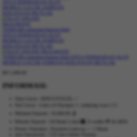
RP 1,000.00
INFORMASI:
Situs Gacor : BINGOTOGEL ✅
Slot Gacor : Gates of Olympus ⚡, mahjong ways 2 🀄
Minimal Deposit : 10,000.00 💰
Metode Deposit : All Bank Lokal 🏧, E-wallet 💳 & QRIS
Proses Transaksi : Payment Gateway +- 1 Menit
Jam Oprasional : 7/24 Jam Online Nontop