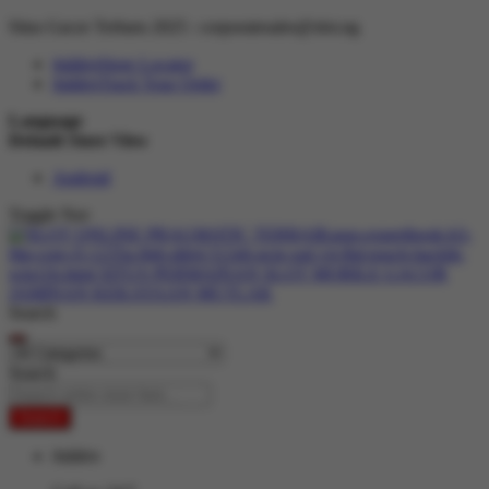
Situs Gacor Terbaru 2025 :
corporatesales@slot.ng
hidden
Store Locator
hidden
Track Your Order
Language
Default Store View
Android
Toggle Nav
Search
Search
Search
hidden