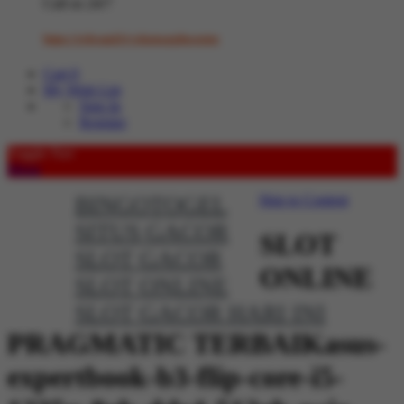
Call us 24/7
https://rebrand.ly/whatsappbosstoto
Cart
0
My Wish List
Sign In
Register
Toggle Nav
Menu
BINGOTOGEL
Skip to Content
SITUS GACOR
SLOT
SLOT GACOR
ONLINE
SLOT ONLINE
SLOT GACOR HARI INI
PRAGMATIC TERBAIKasus-
expertbook-b3-flip-core-i5-