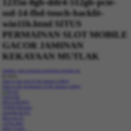
1235u-8gb-ddr4-512gb-pcie-
ssd-14-fhd-touch-backlit-
win11h.html SITUS
PERMAINAN SLOT MOBILE
GACOR JAMINAN
KEKAYAAN MUTLAK
Jadilah yang pertama mengulas produk ini
In stock
Skip to the end of the images gallery
Skip to the beginning of the images gallery