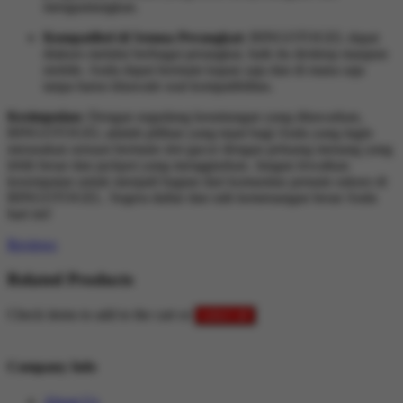
menguntungkan.
Kompatibel di Semua Perangkat:
BINGOTOGEL dapat
diakses melalui berbagai perangkat, baik itu desktop maupun
mobile. Anda dapat bermain kapan saja dan di mana saja
tanpa harus khawatir soal kompatibilitas.
Kesimpulan:
Dengan segudang keuntungan yang ditawarkan,
BINGOTOGEL adalah pilihan yang tepat bagi Anda yang ingin
merasakan sensasi bermain slot gacor dengan peluang menang yang
lebih besar dan jackpot yang menggiurkan. Jangan lewatkan
kesempatan untuk menjadi bagian dari komunitas pemain sukses di
BINGOTOGEL. Segera daftar dan raih kemenangan besar Anda
hari ini!
Reviews
Related Products
Check items to add to the cart or
select all
Company Info
About Us