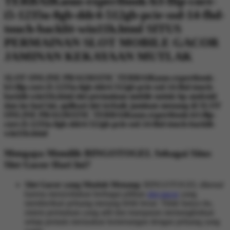
TERBAIKasus-expertbook-b3-flip-core-
i5-1235u-8gb-ddr4-512gb-pcie-ssd-14-fhd-
touch-backlit-win11h.html SITUS
PERMAINAN SLOT MOBILE GACOR
JAMINAN KEKAYAAN MUTLAK
SLOT ONLINE PRAGMATIC TERBAIKasus-expertbook-
b3-flip-core-i5-1235u-8gb-ddr4-512gb-pcie-ssd-14-fhd-touch-
backlit-win11h.html slot permainan mobile untuk hp android
dan ios hari ini, aplikasi slot terbaik jaminan menang di SLOT
ONLINE PRAGMATIC TERBAIKasus-expertbook-b3-flip-
core-i5-1235u-8gb-ddr4-512gb-pcie-ssd-14-fhd-touch-backlit-
win11h.html
Mengapa Memilih BINGOTOGEL Sebagai Situs
Slot Gacor Hari Ini?
Slot Gacor yang Mudah Menang:
BINGOTOGEL dikenal
karena menyediakan berbagai pilihan
slot gacor
yang
memberikan peluang menang lebih besar. Tidak hanya itu,
sistem permainan yang adil dan transparan memungkinkan
setiap pemain merasakan kemenangan dengan peluang yang