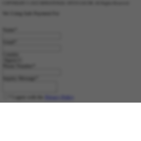
COPYRIGHT © 2025 BINGOTOGEL SITUS GACOR. All Rights Reserved
We Using Safe Payment For
Name
*
Email
*
Country
Phone Number
*
Inquiry Message
*
*
I agree with the
Privacy Policy