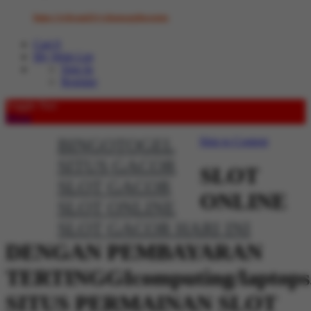
https://rebrand.ly/whatsappbosstoto
Cart
0
My Wish List
Sign In
Register
Toggle Nav
Menu
BINGOTOGEL
Skip to Content
SITUS GACOR
SLOT
SLOT GACOR
ONLINE
SLOT ONLINE
SLOT GACOR HARI INI
DENGAN PEMBAYARAN
TERTINGGIcomputing/laptops
SITUS PERMAINAN SLOT