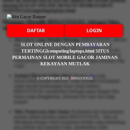
untuk hp android dan ios hari ini, aplikasi slot terbaik jaminan
menang di SLOT ONLINE DENGAN PEMBAYARAN
TERTINGGIcomputing/laptops.html
Mengapa Memilih BINGOTOGEL Sebagai Situs
Slot Gacor Hari Ini?
DAFTAR
LOGIN
Slot Gacor yang Mudah Menang:
BINGOTOGEL dikenal
SLOT ONLINE DENGAN PEMBAYARAN
karena menyediakan berbagai pilihan
slot gacor
yang
memberikan peluang menang lebih besar. Tidak hanya itu,
TERTINGGIcomputing/laptops.html SITUS
sistem permainan yang adil dan transparan memungkinkan
PERMAINAN SLOT MOBILE GACOR JAMINAN
setiap pemain merasakan kemenangan dengan peluang yang
KEKAYAAN MUTLAK
wajar.
Jackpot Maxwin Setiap Hari:
Dengan
slot
yang
© COPYRIGHT 2025
|
BINGOTOGEL
menawarkan jackpot maxwin, Anda memiliki kesempatan
untuk meraih kemenangan besar setiap harinya.
BINGOTOGEL memberikan berbagai game dengan fitur
bonus yang menggiurkan, termasuk free spin dan mega
jackpot.
Situs Terpercaya dan Aman:
Keamanan dan kenyamanan
pemain adalah prioritas utama BINGOTOGEL. Situs ini
dilengkapi dengan sistem keamanan terbaik yang melindungi
data pribadi dan transaksi Anda, memberikan Anda