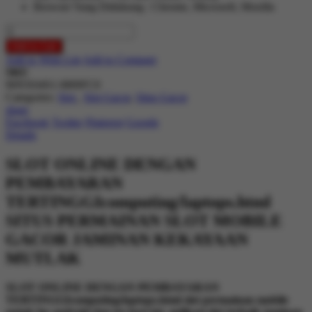
Browser Yang Didukung : Chrome, Microsoft, Mozilla
Add to Cart
Add to Wish List
Add to Compare
SKU
90NX04S1-M00FC0
Categories:
Slot
,
Slot Gacor
,
Situs Gacor
share
Facebook
Twitter
Pinterest
Google
Details
SLOT ONLINE DENGAN
PEMBAYARAN
TERTINGGIcomputing/laptops.html
SITUS PERMAINAN SLOT MOBILE
GACOR JAMINAN KEKAYAAN
MUTLAK
SLOT ONLINE DENGAN PEMBAYARAN
TERTINGGIcomputing/laptops.html slot permainan mobile