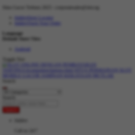
Situs Gacor Terbaru 2025 :
corporatesales@slot.ng
hidden
Store Locator
hidden
Track Your Order
Language
Default Store View
Android
Toggle Nav
Search
Search
Search
hidden
Call us 24/7