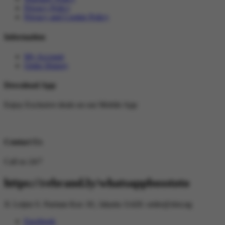
Privacy Policy
Privacy and Cookie Policy
Information
My Account
Order History
Download App
Enjoy Exclusive deals on our Mobile App
Contact Us
Call us 24/7
https://rebrand.ly/whatsappbosstoto
Jl. Letjen S. Parman Kav. 81, Jakarta 11420.
order@slot.ng
Facebook