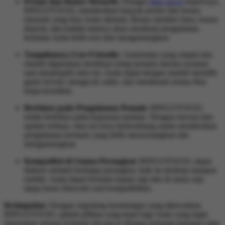
Promo dan Bonus Menarik:
Sebagai
situs gacor
terpercaya,
BINGOTOGEL memberikan banyak promo dan bonus
menarik yang bisa Anda nikmati. Bonus member baru, bonus
deposit, dan hadiah lainnya akan membuat pengalaman
bermain Anda lebih seru dan menguntungkan.
Tampilannya User-Friendly:
Antarmuka yang simpel dan
mudah digunakan membuat setiap pemain merasa nyaman
saat menjelajahi situs ini. Anda dapat dengan mudah memilih
game favorit, mengecek saldo, dan menikmati semua fitur
tanpa kesulitan.
Berfokus pada Pengalaman Pemain:
BINGOTOGEL
selalu berfokus pada kepuasan pemain. Dengan inovasi dan
update terbaru, situs ini terus berkembang untuk memberikan
pengalaman bermain yang lebih menyenangkan dan
menguntungkan.
Kompatibel di Semua Perangkat:
BINGOTOGEL dapat
diakses melalui berbagai perangkat, baik itu desktop maupun
mobile. Anda dapat bermain kapan saja dan di mana saja
tanpa harus khawatir soal kompatibilitas.
Kesimpulan:
Dengan segudang keuntungan yang ditawarkan,
BINGOTOGEL adalah pilihan yang tepat bagi Anda yang ingin
merasakan sensasi bermain slot gacor dengan peluang menang yang