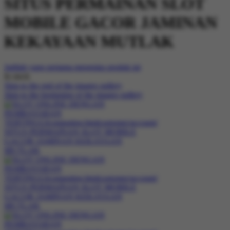
SITUS PERMAINAN SLOT
MOBILE GACOR JAMINAN
KEKAYAAN MUTLAK
Jadilah yang pertama mengulas produk ini
In stock
Skip to the end of the images gallery
Skip to the beginning of the images gallery