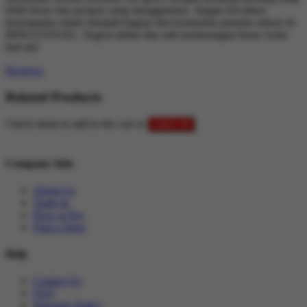
lebih besar dan jackpot yang menggiurkan. Jangan lewatkan
kesempatan untuk menjadi bagian dari komunitas pemain sukses di
BINGOTOGEL. Segera daftar dan raih kemenangan besar Anda
hari ini!
Reviews
Related Products
Check items to add to the cart or
select all
Company Info
About Us
Trade In
How to Pay
Find a Store
Help
Contact Us
FAQ
Warranty Policy