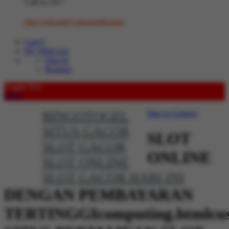
Call us 24/7
https://rebrand.ly/whatsappbosstoto
Cart
0
My Wish List
Sign In
Register
Toggle Nav
Menu
BINGOTOGEL
Skip to Content
SITUS GACOR
SLOT
SLOT GACOR
ONLINE
SLOT ONLINE
SLOT GACOR HARI INI
DENGAN PEMBAYARAN
TERTINGGIcomputing.htmlcus