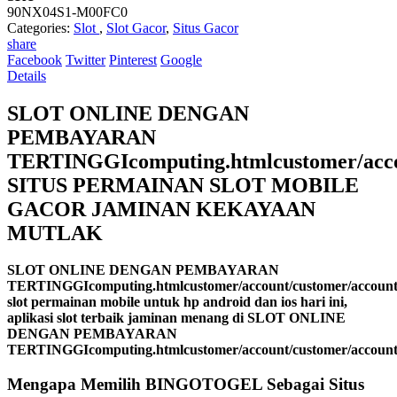
90NX04S1-M00FC0
Categories:
Slot
,
Slot Gacor
,
Situs Gacor
share
Facebook
Twitter
Pinterest
Google
Details
SLOT ONLINE DENGAN
PEMBAYARAN
TERTINGGIcomputing.htmlcustomer/acco
SITUS PERMAINAN SLOT MOBILE
GACOR JAMINAN KEKAYAAN
MUTLAK
SLOT ONLINE DENGAN PEMBAYARAN
TERTINGGIcomputing.htmlcustomer/account/customer/account
slot permainan mobile untuk hp android dan ios hari ini,
aplikasi slot terbaik jaminan menang di SLOT ONLINE
DENGAN PEMBAYARAN
TERTINGGIcomputing.htmlcustomer/account/customer/account
Mengapa Memilih BINGOTOGEL Sebagai Situs