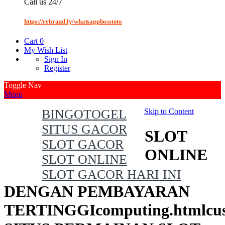
Call us 24/7
https://rebrand.ly/whatsappbosstoto
Cart
0
My Wish List
Sign In
Register
Toggle Nav
Menu
BINGOTOGEL
Skip to Content
SITUS GACOR
SLOT
SLOT GACOR
ONLINE
SLOT ONLINE
SLOT GACOR HARI INI
DENGAN PEMBAYARAN
TERTINGGIcomputing.htmlcust