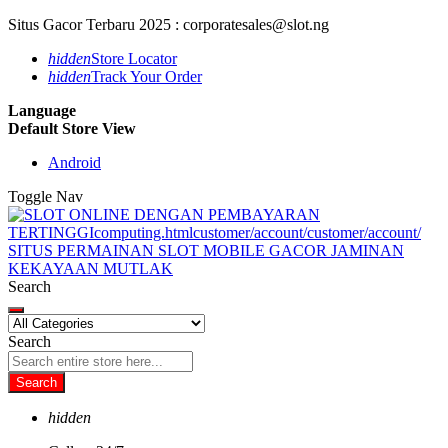
Situs Gacor Terbaru 2025 :
corporatesales@slot.ng
hidden
Store Locator
hidden
Track Your Order
Language
Default Store View
Android
Toggle Nav
Search
Search
Search
hidden