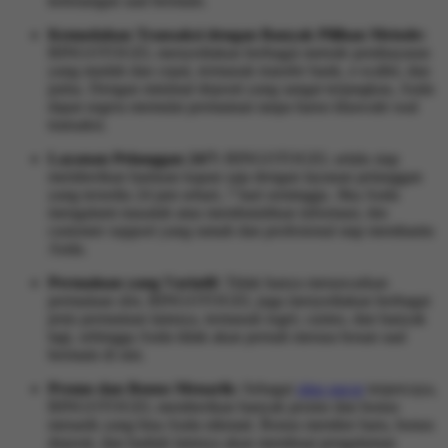
ketenangan saat bermain.
Kemudahan Transaksi dengan Banyak Pilihan Metode:
BINGOTOGEL menyediakan berbagai metode pembayaran
yang mudah dan cepat, termasuk transfer bank, e-wallet, dan
pulsa. Dengan minimal deposit yang sangat terjangkau, Anda
dapat segera memulai permainan tanpa harus khawatir soal
transaksi.
Layanan Pelanggan 24/7:
BINGOTOGEL selalu siap
memberikan bantuan kapan saja dengan layanan pelanggan
yang tersedia 24 jam sehari, 7 hari seminggu. Jika Anda
mengalami masalah atau membutuhkan informasi, tim
customer support yang ramah dan profesional siap membantu
Anda.
Permainan yang Variatif:
Tidak hanya menawarkan
permainan slot, BINGOTOGEL juga menyediakan berbagai
jenis permainan lainnya, termasuk togel, casino, dan banyak
lagi, sehingga Anda tidak akan pernah merasa bosan saat
bermain di sini.
Promo dan Bonus Menarik:
Sebagai
situs gacor
terpercaya,
BINGOTOGEL memberikan banyak promo dan bonus
menarik yang bisa Anda nikmati. Bonus member baru, bonus
deposit, dan hadiah lainnya akan membuat pengalaman