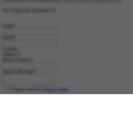
COPYRIGHT © 2025 BINGOTOGEL SITUS GACOR. All Rights Reserved
We Using Safe Payment For
Name
*
Email
*
Country
Phone Number
*
Inquiry Message
*
*
I agree with the
Privacy Policy