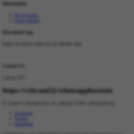
Information
My Account
Order History
Download App
Enjoy Exclusive deals on our Mobile App
Contact Us
Call us 24/7
https://rebrand.ly/whatsappbosstoto
Jl. Letjen S. Parman Kav. 81, Jakarta 11420.
order@slot.ng
Facebook
Twitter
Instagram