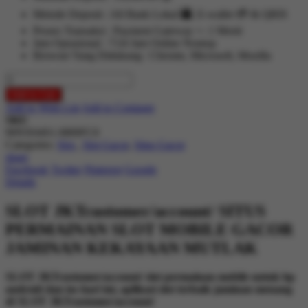
Metode Deposit : All Bank Lokal 🏧, E-wallet 💳 & QRIS
Proses Transaksi : Payment Gateway +- 1 Menit
Jam Oprasional : 7/24 Jam Online Nontop
Browser Yang Didukung : Chrome, Microsoft, Mozilla
Add to Cart
Add to Wish List
Add to Compare
SKU
90NX04S1-M00FC0
Categories:
Slot
,
Slot Gacor
,
Situs Gacor
share
Facebook
Twitter
Pinterest
Google
Details
SLOT JKTcustomer/account/ SITUS
PERMAINAN SLOT MOBILE GACOR
JAMINAN KEKAYAAN MUTLAK
SLOT JKTcustomer/account/ slot permainan mobile untuk hp
android dan ios hari ini, aplikasi slot terbaik jaminan menang
di SLOT JKTcustomer/account/