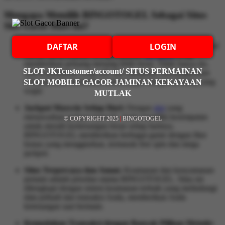
Mengapa Memilih BINGOTOGEL Sebagai Situs
Slot Gacor Hari Ini?
DAFTAR
LOGIN
Slot Gacor yang Mudah Menang:
BINGOTOGEL dikenal
karena menyediakan berbagai pilihan
slot gacor
yang
memberikan peluang menang lebih besar. Tidak hanya itu,
SLOT JKTcustomer/account/ SITUS PERMAINAN
sistem permainan yang adil dan transparan memungkinkan
setiap pemain merasakan kemenangan dengan peluang yang
SLOT MOBILE GACOR JAMINAN KEKAYAAN
wajar.
MUTLAK
Jackpot Maxwin Setiap Hari:
Dengan
slot
yang
menawarkan jackpot maxwin, Anda memiliki kesempatan
© COPYRIGHT 2025
|
BINGOTOGEL
untuk meraih kemenangan besar setiap harinya.
BINGOTOGEL memberikan berbagai game dengan fitur
bonus yang menggiurkan, termasuk free spin dan mega
jackpot.
Situs Terpercaya dan Aman:
Keamanan dan kenyamanan
pemain adalah prioritas utama BINGOTOGEL. Situs ini
dilengkapi dengan sistem keamanan terbaik yang melindungi
data pribadi dan transaksi Anda, memberikan Anda
ketenangan saat bermain.
Kemudahan Transaksi dengan Banyak Pilihan Metode: