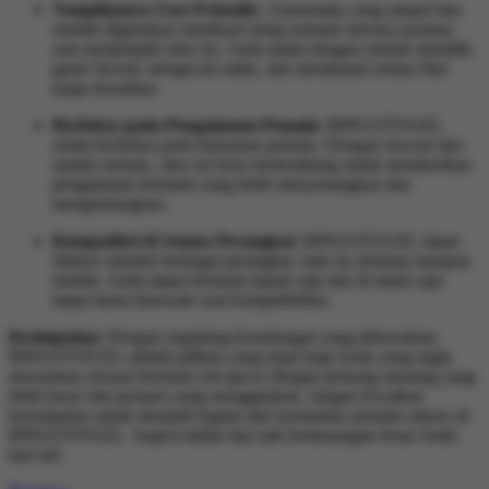
Tampilannya User-Friendly:
Antarmuka yang simpel dan
mudah digunakan membuat setiap pemain merasa nyaman
saat menjelajahi situs ini. Anda dapat dengan mudah memilih
game favorit, mengecek saldo, dan menikmati semua fitur
tanpa kesulitan.
Berfokus pada Pengalaman Pemain:
BINGOTOGEL
selalu berfokus pada kepuasan pemain. Dengan inovasi dan
update terbaru, situs ini terus berkembang untuk memberikan
pengalaman bermain yang lebih menyenangkan dan
menguntungkan.
Kompatibel di Semua Perangkat:
BINGOTOGEL dapat
diakses melalui berbagai perangkat, baik itu desktop maupun
mobile. Anda dapat bermain kapan saja dan di mana saja
tanpa harus khawatir soal kompatibilitas.
Kesimpulan:
Dengan segudang keuntungan yang ditawarkan,
BINGOTOGEL adalah pilihan yang tepat bagi Anda yang ingin
merasakan sensasi bermain slot gacor dengan peluang menang yang
lebih besar dan jackpot yang menggiurkan. Jangan lewatkan
kesempatan untuk menjadi bagian dari komunitas pemain sukses di
BINGOTOGEL. Segera daftar dan raih kemenangan besar Anda
hari ini!