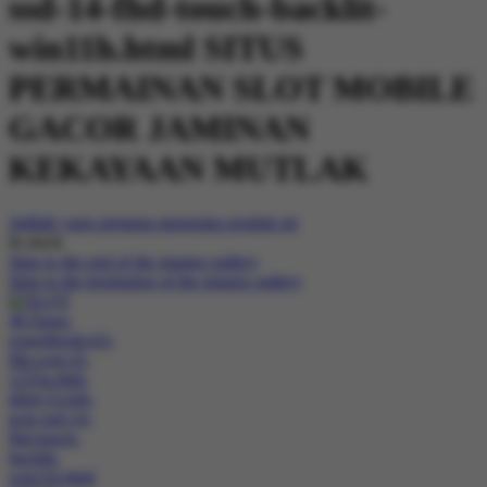
ssd-14-fhd-touch-backlit-
win11h.html SITUS
PERMAINAN SLOT MOBILE
GACOR JAMINAN
KEKAYAAN MUTLAK
Jadilah yang pertama mengulas produk ini
In stock
Skip to the end of the images gallery
Skip to the beginning of the images gallery