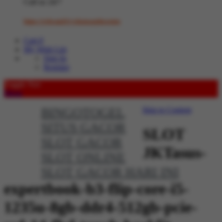
Call us 24/7
https://rebrand.ly/whatsappbosstoto
Cart
0
My Wish List
Sign In
Register
Toggle Nav
Menu
BINGOTOGEL
Skip to Content
SITUS GACOR
SLOT
SLOT GACOR
JKTasus-
SLOT ONLINE
SLOT GACOR HARI INI
expertbook-b3-flip-core-i5-
1235u-8gb-ddr4-512gb-pcie-