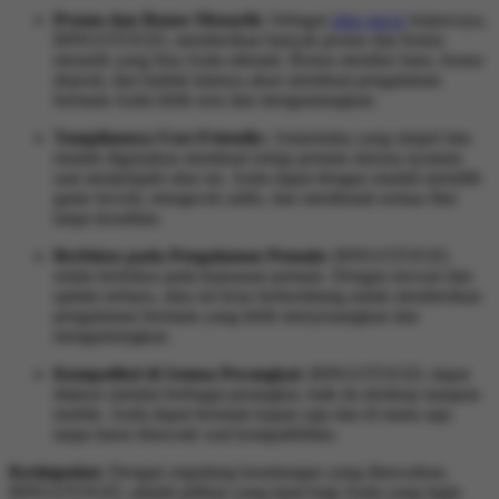
Promo dan Bonus Menarik:
Sebagai
situs gacor
terpercaya,
BINGOTOGEL memberikan banyak promo dan bonus
menarik yang bisa Anda nikmati. Bonus member baru, bonus
deposit, dan hadiah lainnya akan membuat pengalaman
bermain Anda lebih seru dan menguntungkan.
Tampilannya User-Friendly:
Antarmuka yang simpel dan
mudah digunakan membuat setiap pemain merasa nyaman
saat menjelajahi situs ini. Anda dapat dengan mudah memilih
game favorit, mengecek saldo, dan menikmati semua fitur
tanpa kesulitan.
Berfokus pada Pengalaman Pemain:
BINGOTOGEL
selalu berfokus pada kepuasan pemain. Dengan inovasi dan
update terbaru, situs ini terus berkembang untuk memberikan
pengalaman bermain yang lebih menyenangkan dan
menguntungkan.
Kompatibel di Semua Perangkat:
BINGOTOGEL dapat
diakses melalui berbagai perangkat, baik itu desktop maupun
mobile. Anda dapat bermain kapan saja dan di mana saja
tanpa harus khawatir soal kompatibilitas.
Kesimpulan:
Dengan segudang keuntungan yang ditawarkan,
BINGOTOGEL adalah pilihan yang tepat bagi Anda yang ingin