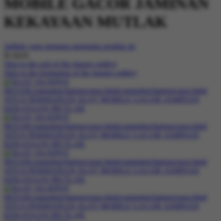
MOBILE GACOR JAMINAN
KEKAYAAN MUTLAK
Jadilah yang pertama mengulas produk ini
In stock
Skip to the end of the images gallery
Skip to the beginning of the images gallery