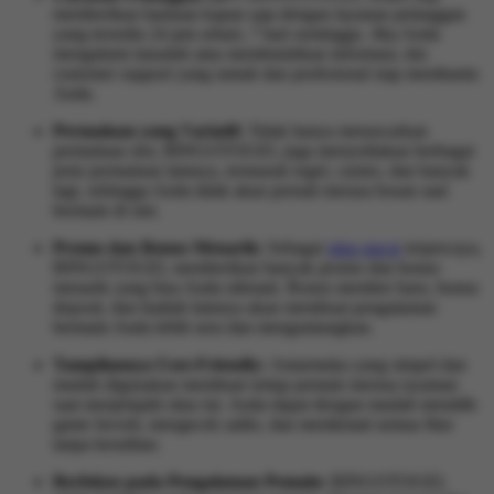
memberikan bantuan kapan saja dengan layanan pelanggan
yang tersedia 24 jam sehari, 7 hari seminggu. Jika Anda
mengalami masalah atau membutuhkan informasi, tim
customer support yang ramah dan profesional siap membantu
Anda.
Permainan yang Variatif:
Tidak hanya menawarkan
permainan slot, BINGOTOGEL juga menyediakan berbagai
jenis permainan lainnya, termasuk togel, casino, dan banyak
lagi, sehingga Anda tidak akan pernah merasa bosan saat
bermain di sini.
Promo dan Bonus Menarik:
Sebagai
situs gacor
terpercaya,
BINGOTOGEL memberikan banyak promo dan bonus
menarik yang bisa Anda nikmati. Bonus member baru, bonus
deposit, dan hadiah lainnya akan membuat pengalaman
bermain Anda lebih seru dan menguntungkan.
Tampilannya User-Friendly:
Antarmuka yang simpel dan
mudah digunakan membuat setiap pemain merasa nyaman
saat menjelajahi situs ini. Anda dapat dengan mudah memilih
game favorit, mengecek saldo, dan menikmati semua fitur
tanpa kesulitan.
Berfokus pada Pengalaman Pemain:
BINGOTOGEL