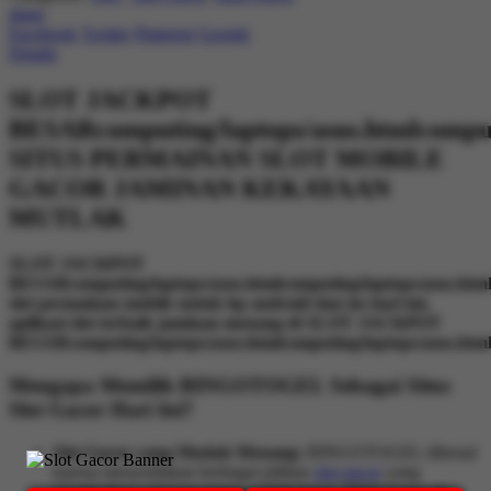
share
Facebook
Twitter
Pinterest
Google
Details
SLOT JACKPOT
BESARcomputing/laptops/asus.htmlcomput
SITUS PERMAINAN SLOT MOBILE
GACOR JAMINAN KEKAYAAN
MUTLAK
SLOT JACKPOT
BESARcomputing/laptops/asus.htmlcomputing/laptops/asus.htm
slot permainan mobile untuk hp android dan ios hari ini,
aplikasi slot terbaik jaminan menang di SLOT JACKPOT
BESARcomputing/laptops/asus.htmlcomputing/laptops/asus.htm
Mengapa Memilih BINGOTOGEL Sebagai Situs
Slot Gacor Hari Ini?
Slot Gacor yang Mudah Menang:
BINGOTOGEL dikenal
karena menyediakan berbagai pilihan
slot gacor
yang