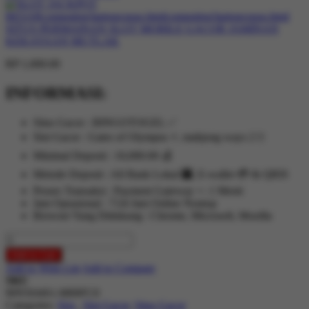
RP 1,000.00
INFORMASI:
Situs Gacor : BINGOTOGEL ✅
Slot Gacor : Gates of Olympus ⚡, mahjong ways 2 🀄
Minimal Deposit : 10,000.00 💰
Metode Deposit : All Bank Lokal 🏧, E-wallet 💳 & QRIS
Proses Transaksi : Payment Gateway +- 1 Menit
Jam Oprasional : 7/24 Jam Online Nontop
Browser Yang Didukung : Chrome, Microsoft, Mozilla
Add to Cart
Add to Wish List
Add to Compare
SKU
90NX04S1-M00FC0
Categories:
Slot
,
Slot Gacor
,
Situs Gacor