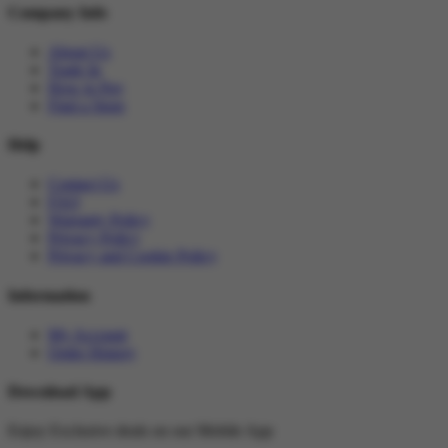
Company Info
About Us
Trade In
How to Pay
Find a Store
Help
Contact Us
FAQ
Warranty Policy
Privacy Policy
Privacy and Cookie Policy
Information
My Account
Order History
Download App
Enjoy Exclusive deals on our Mobile App