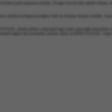
fokus pada kepuasan pemain. Dengan inovasi dan update terbaru, si
melalui berbagai perangkat, baik itu desktop maupun mobile. Anda d
GEL adalah pilihan yang tepat bagi Anda yang ingin merasakan sens
enjadi bagian dari komunitas pemain sukses di BINGOTOGEL. Segera d