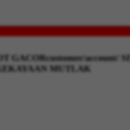
COR
SLOT GACOR
SLOT O
OT GACORcustomer/account/
KEKAYAAN MUTLAK