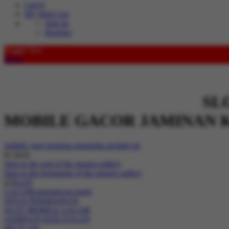
Cart
0
My Wish List
Sign In
Register
Toggle Nav
Menu
BINGOTOGEL
SITUS GA
SLOT GACOR HARI INI
SL
MOBILE GACOR JAMINAN 
Jadilah yang pertama mengulas produk ini
In stock
Skip to the end of the images gallery
Skip to the beginning of the images gallery