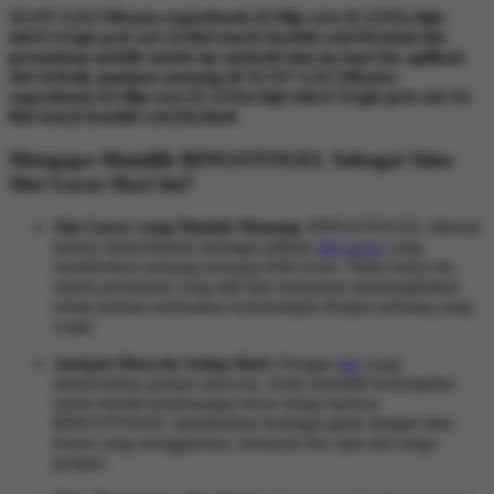
SLOT GACORasus-expertbook-b3-flip-core-i5-1235u-8gb-
ddr4-512gb-pcie-ssd-14-fhd-touch-backlit-win11h.html slot
permainan mobile untuk hp android dan ios hari ini, aplikasi
slot terbaik jaminan menang di SLOT GACORasus-
expertbook-b3-flip-core-i5-1235u-8gb-ddr4-512gb-pcie-ssd-14-
fhd-touch-backlit-win11h.html
Mengapa Memilih BINGOTOGEL Sebagai Situs
Slot Gacor Hari Ini?
Slot Gacor yang Mudah Menang:
BINGOTOGEL dikenal
karena menyediakan berbagai pilihan
slot gacor
yang
memberikan peluang menang lebih besar. Tidak hanya itu,
sistem permainan yang adil dan transparan memungkinkan
setiap pemain merasakan kemenangan dengan peluang yang
wajar.
Jackpot Maxwin Setiap Hari:
Dengan
slot
yang
menawarkan jackpot maxwin, Anda memiliki kesempatan
untuk meraih kemenangan besar setiap harinya.
BINGOTOGEL memberikan berbagai game dengan fitur
bonus yang menggiurkan, termasuk free spin dan mega
jackpot.