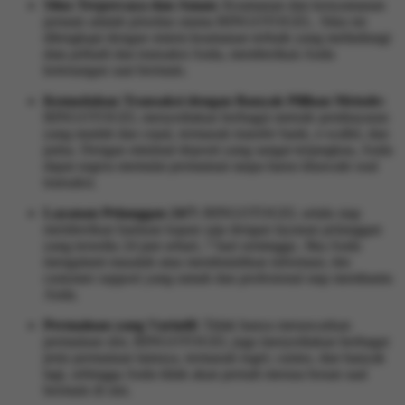
Situs Terpercaya dan Aman:
Keamanan dan kenyamanan
pemain adalah prioritas utama BINGOTOGEL. Situs ini
dilengkapi dengan sistem keamanan terbaik yang melindungi
data pribadi dan transaksi Anda, memberikan Anda
ketenangan saat bermain.
Kemudahan Transaksi dengan Banyak Pilihan Metode:
BINGOTOGEL menyediakan berbagai metode pembayaran
yang mudah dan cepat, termasuk transfer bank, e-wallet, dan
pulsa. Dengan minimal deposit yang sangat terjangkau, Anda
dapat segera memulai permainan tanpa harus khawatir soal
transaksi.
Layanan Pelanggan 24/7:
BINGOTOGEL selalu siap
memberikan bantuan kapan saja dengan layanan pelanggan
yang tersedia 24 jam sehari, 7 hari seminggu. Jika Anda
mengalami masalah atau membutuhkan informasi, tim
customer support yang ramah dan profesional siap membantu
Anda.
Permainan yang Variatif:
Tidak hanya menawarkan
permainan slot, BINGOTOGEL juga menyediakan berbagai
jenis permainan lainnya, termasuk togel, casino, dan banyak
lagi, sehingga Anda tidak akan pernah merasa bosan saat
bermain di sini.