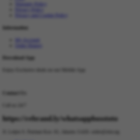
Warranty Policy
Privacy Policy
Privacy and Cookie Policy
Information
My Account
Order History
Download App
Enjoy Exclusive deals on our Mobile App
Contact Us
Call us 24/7
https://rebrand.ly/whatsappbosstoto
Jl. Letjen S. Parman Kav. 81, Jakarta 11420.
order@slot.ng