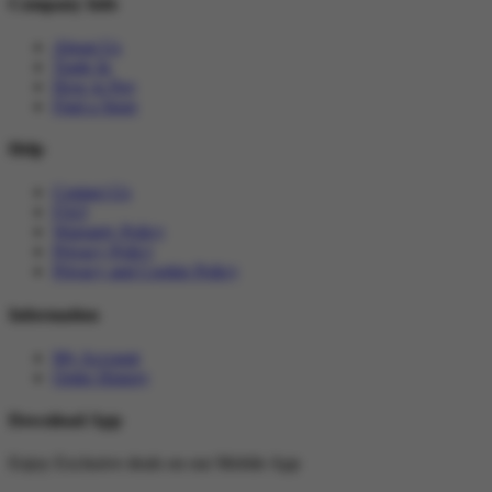
Company Info
About Us
Trade In
How to Pay
Find a Store
Help
Contact Us
FAQ
Warranty Policy
Privacy Policy
Privacy and Cookie Policy
Information
My Account
Order History
Download App
Enjoy Exclusive deals on our Mobile App