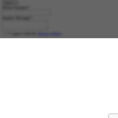
Phone Number
*
Inquiry Message
*
*
I agree with the
Privacy Policy