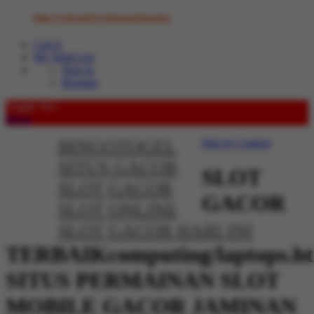
https://rebrand.ly/whatsappbosstoto
Cart
0
My Wish List
Sign In
Register
Toggle Nav
Menu
BINGOTOGEL
Skip to Content
SITUS GACOR
SLOT
SLOT GACOR
GACOR
SLOT ONLINE
SLOT GACOR HARI INI
TERBAIKcomputing/laptops.h
SITUS PERMAINAN SLOT
MOBILE GACOR JAMINAN