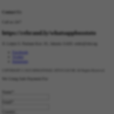
Contact Us
Call us 24/7
https://rebrand.ly/whatsappbosstoto
Jl. Letjen S. Parman Kav. 81, Jakarta 11420.
order@slot.ng
Facebook
Twitter
Instagram
COPYRIGHT © 2025 BINGOTOGEL SITUS GACOR. All Rights Reserved
We Using Safe Payment For
Name
*
Email
*
Country