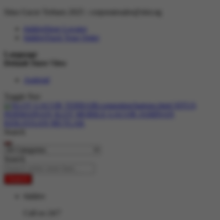
Situs Gacor Terbaru 2025 :
corporatesales@slot.ng
hidden
Store Locator
hidden
Track Your Order
Language
Default Store View
Android
Toggle Nav
Search
Search
Search
hidden
Call us 24/7