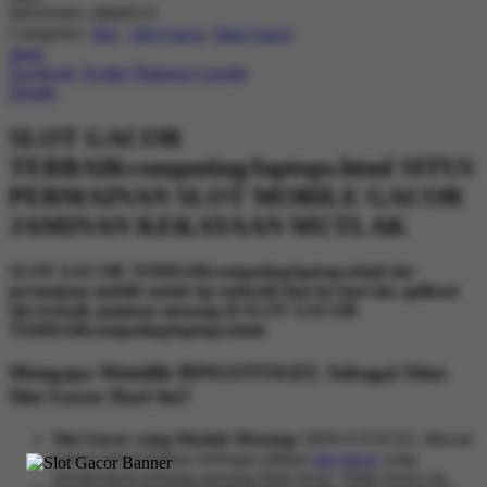
90NX04S1-M00FC0
Categories:
Slot
,
Slot Gacor
,
Situs Gacor
share
Facebook
Twitter
Pinterest
Google
Details
SLOT GACOR
TERBAIKcomputing/laptops.html SITUS
PERMAINAN SLOT MOBILE GACOR
JAMINAN KEKAYAAN MUTLAK
SLOT GACOR TERBAIKcomputing/laptops.html slot
permainan mobile untuk hp android dan ios hari ini, aplikasi
slot terbaik jaminan menang di SLOT GACOR
TERBAIKcomputing/laptops.html
Mengapa Memilih BINGOTOGEL Sebagai Situs
Slot Gacor Hari Ini?
Slot Gacor yang Mudah Menang:
BINGOTOGEL dikenal
karena menyediakan berbagai pilihan
slot gacor
yang
memberikan peluang menang lebih besar. Tidak hanya itu,