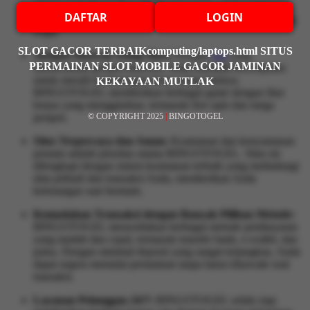
sistem permainan yang adil dan transparan memungkinkan
DAFTAR
LOGIN
setiap pemain merasakan kemenangan dengan peluang yang
wajar.
SLOT GACOR TERBAIKcomputing/laptops.html SITUS
Jackpot Maxwin Setiap Hari:
Dengan
slot
yang
PERMAINAN SLOT MOBILE GACOR JAMINAN
menawarkan jackpot maxwin, Anda memiliki kesempatan
untuk meraih kemenangan besar setiap harinya.
KEKAYAAN MUTLAK
BINGOTOGEL memberikan berbagai game dengan fitur
bonus yang menggiurkan, termasuk free spin dan mega
jackpot.
© COPYRIGHT 2025
|
BINGOTOGEL
Situs Terpercaya dan Aman:
Keamanan dan kenyamanan
pemain adalah prioritas utama BINGOTOGEL. Situs ini
dilengkapi dengan sistem keamanan terbaik yang melindungi
data pribadi dan transaksi Anda, memberikan Anda
ketenangan saat bermain.
Kemudahan Transaksi dengan Banyak Pilihan Metode:
BINGOTOGEL menyediakan berbagai metode pembayaran
yang mudah dan cepat, termasuk transfer bank, e-wallet, dan
pulsa. Dengan minimal deposit yang sangat terjangkau, Anda
dapat segera memulai permainan tanpa harus khawatir soal
transaksi.
Layanan Pelanggan 24/7:
BINGOTOGEL selalu siap