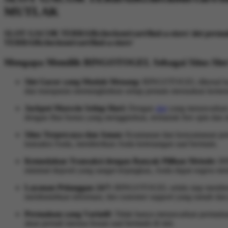
MUTLAK
SLOT GACOR TERBAIKcheckout/cart/find-a-store/ slot permaina
TERBAIKcheckout/cart/find-a-store/
Mengapa Memilih BINGOTOGEL Sebagai Situs Slot 
Slot Gacor yang Mudah Menang:
BINGOTOGEL dikenal kar
dan transparan memungkinkan setiap pemain merasakan kemen
Jackpot Maxwin Setiap Hari:
Dengan
slot
yang menawarkan 
dengan fitur bonus yang menggiurkan, termasuk free spin dan 
Situs Terpercaya dan Aman:
Keamanan dan kenyamanan pemai
transaksi Anda, memberikan Anda ketenangan saat bermain.
Kemudahan Transaksi dengan Banyak Pilihan Metode:
BI
minimal deposit yang sangat terjangkau, Anda dapat segera mem
Layanan Pelanggan 24/7:
BINGOTOGEL selalu siap memberika
membutuhkan informasi, tim customer support yang ramah dan
Permainan yang Variatif:
Tidak hanya menawarkan permainan
akan pernah merasa bosan saat bermain di sini.