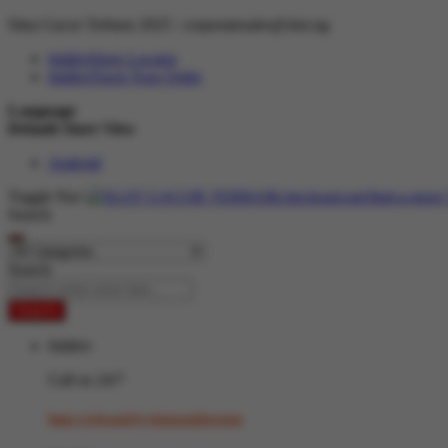
Situs Gacor Terbaru 2025 :
corporatesales@slot.ng
hidden
Store Locator
hidden
Track Your Order
Language
Default Store View
Android
Toggle Nav
Search
Search
Search
hidden
Call us 24/7
https://rebrand.ly/whatsappbosstoto