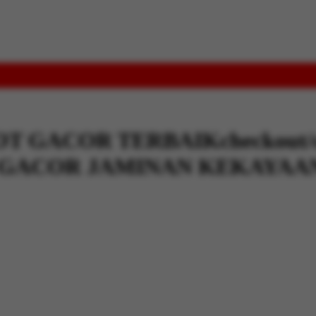
COR
SLOT GACOR
SLOT O
T GACOR TERBAIKcheckout/car
 GACOR JAMINAN KEKAYAA