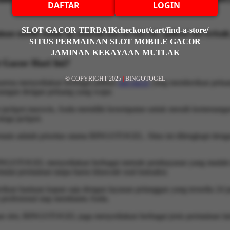
DAFTAR
LOGIN
SLOT GACOR TERBAIKcheckout/cart/find-a-store/
n mobile untuk hp android dan ios hari ini, aplikasi slot te
SITUS PERMAINAN SLOT MOBILE GACOR
JAMINAN KEKAYAAN MUTLAK
Gacor Hari Ini?
© COPYRIGHT 2025
|
BINGOTOGEL
ena menyediakan berbagai pilihan
slot gacor
yang memberikan peluang
angan dengan peluang yang wajar.
jackpot maxwin, Anda memiliki kesempatan untuk meraih kemenang
mega jackpot.
n adalah prioritas utama BINGOTOGEL. Situs ini dilengkapi dengan 
NGOTOGEL menyediakan berbagai metode pembayaran yang mudah dan c
ulai permainan tanpa harus khawatir soal transaksi.
n bantuan kapan saja dengan layanan pelanggan yang tersedia 24 jam
 profesional siap membantu Anda.
 slot, BINGOTOGEL juga menyediakan berbagai jenis permainan lainny