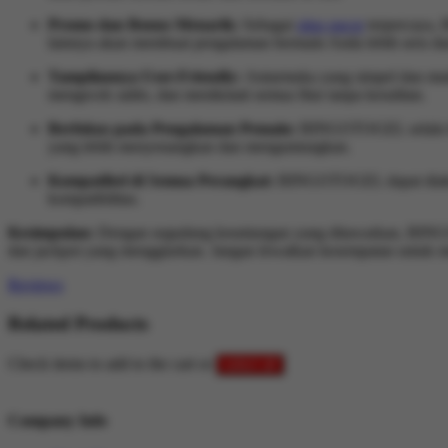
Promo dan Bonus Menarik:
Sebagai
situs gacor
terpercaya,
lainnya akan membuat pengalaman bermain Anda lebih seru d
Tampilannya User-Friendly:
Antarmuka yang simpel dan mud
mengecek saldo, dan menikmati semua fitur tanpa kesulitan.
Berfokus pada Pengalaman Pemain:
BINGOTOGEL selalu ber
yang lebih menyenangkan dan menguntungkan.
Kompatibel di Semua Perangkat:
BINGOTOGEL dapat diakses 
kompatibilitas.
Kesimpulan:
Dengan segudang keuntungan yang ditawarkan, BINGOTO
dan jackpot yang menggiurkan. Jangan lewatkan kesempatan untuk m
Reviews
Related Products
Check items to add to the cart or
select all
Company Info