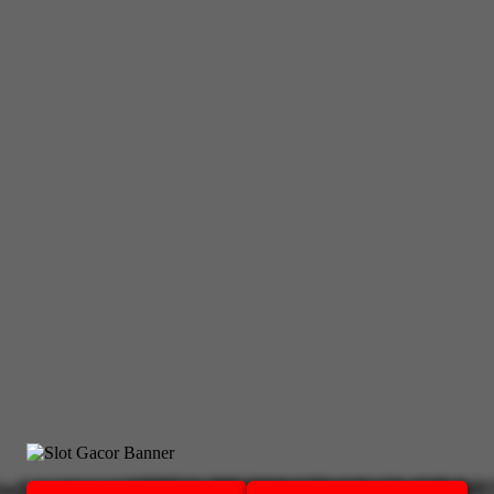
find-a-store/ SITUS PERMAINAN SLO