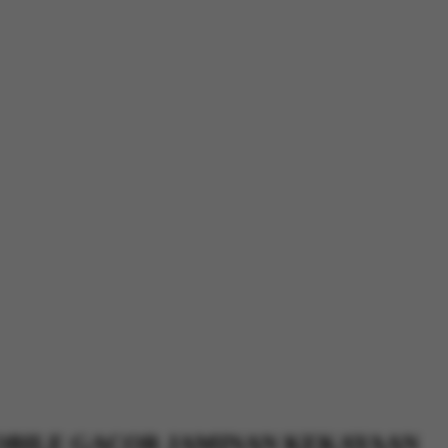
T MOBILE GACOR JAMINAN KEKAYAAN