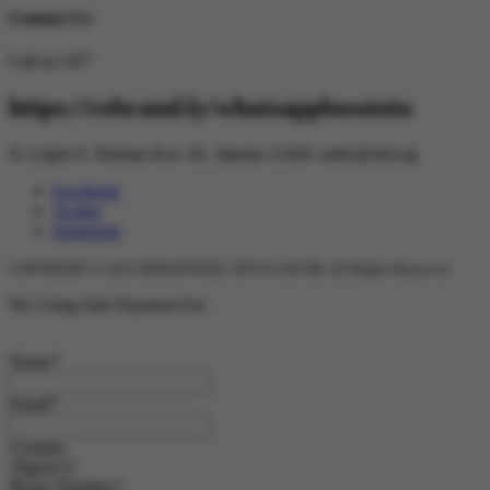
Contact Us
Call us 24/7
https://rebrand.ly/whatsappbosstoto
Jl. Letjen S. Parman Kav. 81, Jakarta 11420.
order@slot.ng
Facebook
Twitter
Instagram
COPYRIGHT © 2025 BINGOTOGEL SITUS GACOR. All Rights Reserved
We Using Safe Payment For
Name
*
Email
*
Country
Phone Number
*