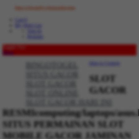
https://rebrand.ly/whatsappbosstoto
Cart
0
My Wish List
Sign In
Register
Toggle Nav
Menu
BINGOTOGEL
Skip to Content
SITUS GACOR
SLOT
SLOT GACOR
GACOR
SLOT ONLINE
SLOT GACOR HARI INI
RESMIcomputing/laptops/asus.h
SITUS PERMAINAN SLOT
MOBILE GACOR JAMINAN