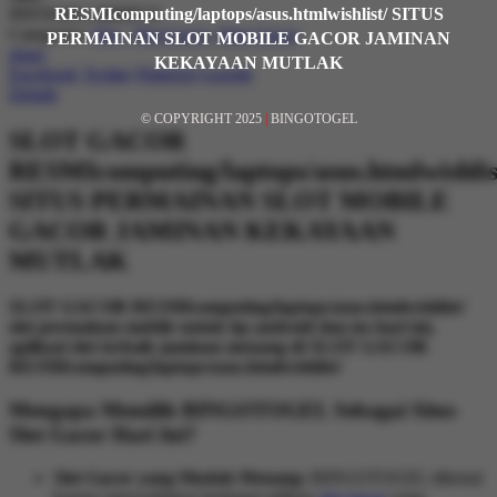
RESMIcomputing/laptops/asus.htmlwishlist/ SITUS
90NX04S1-M00FC0
Categories:
Slot
,
Slot Gacor
,
Situs Gacor
PERMAINAN SLOT MOBILE GACOR JAMINAN
share
KEKAYAAN MUTLAK
Facebook
Twitter
Pinterest
Google
Details
© COPYRIGHT 2025
|
BINGOTOGEL
SLOT GACOR
RESMIcomputing/laptops/asus.htmlwishlis
SITUS PERMAINAN SLOT MOBILE
GACOR JAMINAN KEKAYAAN
MUTLAK
SLOT GACOR RESMIcomputing/laptops/asus.htmlwishlist/
slot permainan mobile untuk hp android dan ios hari ini,
aplikasi slot terbaik jaminan menang di SLOT GACOR
RESMIcomputing/laptops/asus.htmlwishlist/
Mengapa Memilih BINGOTOGEL Sebagai Situs
Slot Gacor Hari Ini?
Slot Gacor yang Mudah Menang:
BINGOTOGEL dikenal