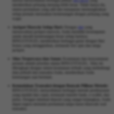
karena menyediakan berbagai pilihan
slot gacor
yang
memberikan peluang menang lebih besar. Tidak hanya itu,
sistem permainan yang adil dan transparan memungkinkan
setiap pemain merasakan kemenangan dengan peluang yang
wajar.
Jackpot Maxwin Setiap Hari:
Dengan
slot
yang
menawarkan jackpot maxwin, Anda memiliki kesempatan
untuk meraih kemenangan besar setiap harinya.
BINGOTOGEL memberikan berbagai game dengan fitur
bonus yang menggiurkan, termasuk free spin dan mega
jackpot.
Situs Terpercaya dan Aman:
Keamanan dan kenyamanan
pemain adalah prioritas utama BINGOTOGEL. Situs ini
dilengkapi dengan sistem keamanan terbaik yang melindungi
data pribadi dan transaksi Anda, memberikan Anda
ketenangan saat bermain.
Kemudahan Transaksi dengan Banyak Pilihan Metode:
BINGOTOGEL menyediakan berbagai metode pembayaran
yang mudah dan cepat, termasuk transfer bank, e-wallet, dan
pulsa. Dengan minimal deposit yang sangat terjangkau, Anda
dapat segera memulai permainan tanpa harus khawatir soal
transaksi.