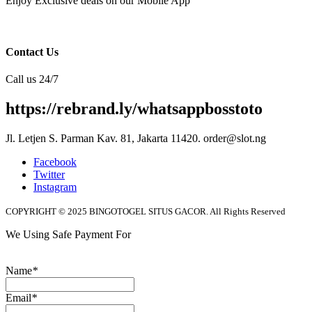
Enjoy Exclusive deals on our Mobile App
Contact Us
Call us 24/7
https://rebrand.ly/whatsappbosstoto
Jl. Letjen S. Parman Kav. 81, Jakarta 11420.
order@slot.ng
Facebook
Twitter
Instagram
COPYRIGHT © 2025 BINGOTOGEL SITUS GACOR. All Rights Reserved
We Using Safe Payment For
Name
*
Email
*