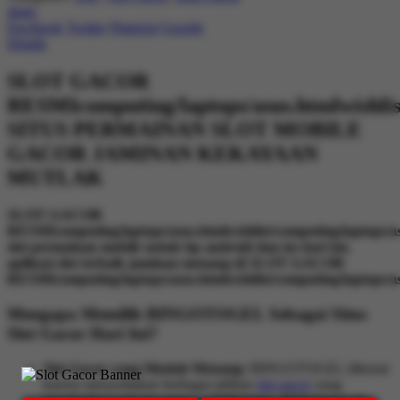
share
Facebook
Twitter
Pinterest
Google
Details
SLOT GACOR
RESMIcomputing/laptops/asus.htmlwishlis
SITUS PERMAINAN SLOT MOBILE
GACOR JAMINAN KEKAYAAN
MUTLAK
SLOT GACOR
RESMIcomputing/laptops/asus.htmlwishlist/computing/laptops/a
slot permainan mobile untuk hp android dan ios hari ini,
aplikasi slot terbaik jaminan menang di SLOT GACOR
RESMIcomputing/laptops/asus.htmlwishlist/computing/laptops/a
Mengapa Memilih BINGOTOGEL Sebagai Situs
Slot Gacor Hari Ini?
Slot Gacor yang Mudah Menang:
BINGOTOGEL dikenal
karena menyediakan berbagai pilihan
slot gacor
yang