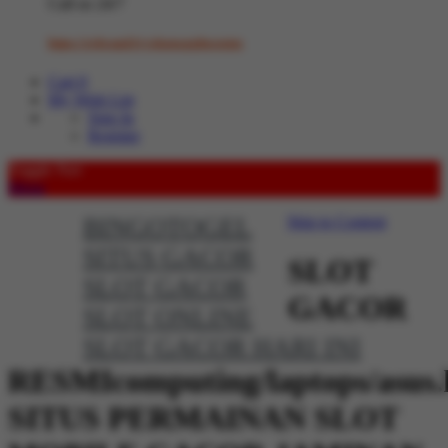
Call us 24/7
https://rebrand.ly/whatsappbosstoto
Cart
0
My Wish List
Sign In
Register
Toggle Nav
Menu
BINGOTOGEL
Skip to Content
SITUS GACOR
SLOT
SLOT GACOR
GACOR
SLOT ONLINE
SLOT GACOR HARI INI
RESMIcomputing/laptops/asus.h
SITUS PERMAINAN SLOT