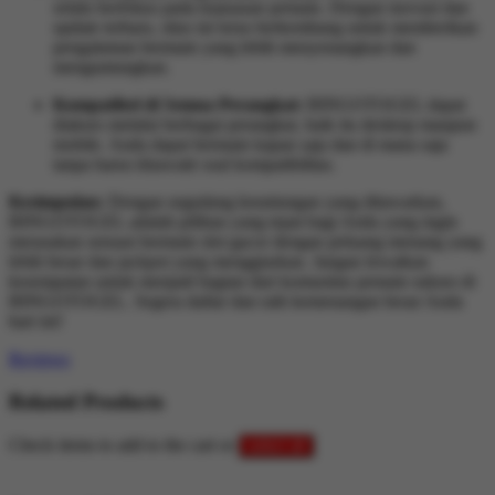
selalu berfokus pada kepuasan pemain. Dengan inovasi dan
update terbaru, situs ini terus berkembang untuk memberikan
pengalaman bermain yang lebih menyenangkan dan
menguntungkan.
Kompatibel di Semua Perangkat:
BINGOTOGEL dapat
diakses melalui berbagai perangkat, baik itu desktop maupun
mobile. Anda dapat bermain kapan saja dan di mana saja
tanpa harus khawatir soal kompatibilitas.
Kesimpulan:
Dengan segudang keuntungan yang ditawarkan,
BINGOTOGEL adalah pilihan yang tepat bagi Anda yang ingin
merasakan sensasi bermain slot gacor dengan peluang menang yang
lebih besar dan jackpot yang menggiurkan. Jangan lewatkan
kesempatan untuk menjadi bagian dari komunitas pemain sukses di
BINGOTOGEL. Segera daftar dan raih kemenangan besar Anda
hari ini!
Reviews
Related Products
Check items to add to the cart or
select all