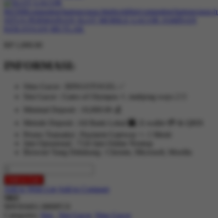
RP 1,000.00
INFORMASI:
Situs Gacor : BINGOTOGEL ✅
Slot Gacor : Gates of Olympus ⚡, mahjong ways 2 🀄
Minimal Deposit : 10,000.00 💰
Metode Deposit : All Bank Lokal 🏧, E-wallet 💳 & QRIS
Proses Transaksi : Payment Gateway +- 1 Menit
Jam Oprasional : 7/24 Jam Online Nontop
Browser Yang Didukung : Chrome, Microsoft, Mozilla
Add to Cart
Add to Wish List
Add to Compare
SKU
90NX04S1-M00FC0
Categories:
Slot
,
Slot Gacor
,
Situs Gacor