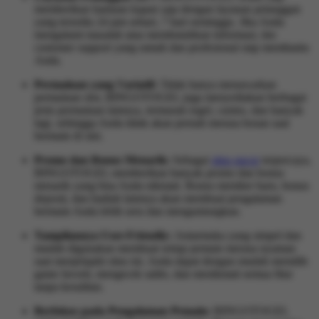
memberikan bantuan kapan saja dengan layanan pelanggan
yang tersedia 24 jam sehari, 7 hari seminggu. Jika Anda
mengalami masalah atau membutuhkan informasi, tim
customer support yang ramah dan profesional siap membantu
Anda.
Permainan yang Variatif:
Tidak hanya menawarkan
permainan slot, BINGOTOGEL juga menyediakan berbagai
jenis permainan lainnya, termasuk togel, casino, dan banyak
lagi, sehingga Anda tidak akan pernah merasa bosan saat
bermain di sini.
Promo dan Bonus Menarik:
Sebagai
situs gacor
terpercaya,
BINGOTOGEL memberikan banyak promo dan bonus
menarik yang bisa Anda nikmati. Bonus member baru, bonus
deposit, dan hadiah lainnya akan membuat pengalaman
bermain Anda lebih seru dan menguntungkan.
Tampilannya User-Friendly:
Antarmuka yang simpel dan
mudah digunakan membuat setiap pemain merasa nyaman
saat menjelajahi situs ini. Anda dapat dengan mudah memilih
game favorit, mengecek saldo, dan menikmati semua fitur
tanpa kesulitan.
Berfokus pada Pengalaman Pemain:
BINGOTOGEL