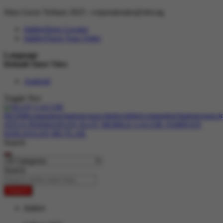
Situs Gacor Terbaru 2025 :
corporatesales@slot.ng
hidden
Store Locator
hidden
Track Your Order
Language
Default Store View
Android
Toggle Nav
Search
Search
Search
hidden