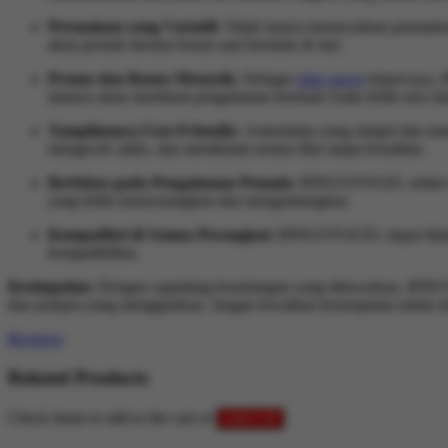
Permainan yang Variatif:
Tidak hanya menawarkan permainan
akan pernah merasa bosan saat bermain di sini.
Promo dan Bonus Menarik:
Sebagai
situs gacor
terpercaya,
lainnya akan membuat pengalaman bermain Anda lebih seru d
Tampilannya User-Friendly:
Antarmuka yang simpel dan mud
mengecek saldo, dan menikmati semua fitur tanpa kesulitan.
Berfokus pada Pengalaman Pemain:
BINGOTOGEL selalu ber
yang lebih menyenangkan dan menguntungkan.
Kompatibel di Semua Perangkat:
BINGOTOGEL dapat diakses 
kompatibilitas.
Kesimpulan:
Dengan segudang keuntungan yang ditawarkan, BINGOTO
dan jackpot yang menggiurkan. Jangan lewatkan kesempatan untuk m
Reviews
Related Products
Check items to add to the cart or
select all