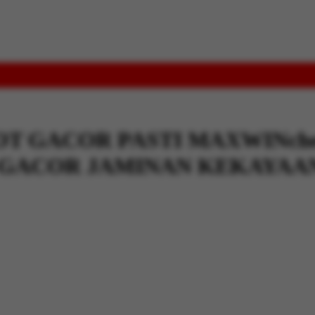
COR
SLOT GACOR
SLOT O
OT GACOR PASTI MAXWINcheck
 GACOR JAMINAN KEKAYAA