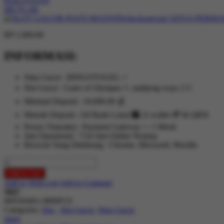
RP 1,000.00
INFORMASI:
Situs Gacor : BINGOTOGEL ✅
Slot Gacor : Gates of Olympus ⚡, mahjong ways 2 🀄
Minimal Deposit : 10,000.00 💰
Metode Deposit : All Bank Lokal 🏧, E-wallet 💳 & QRIS
Proses Transaksi : Payment Gateway +- 1 Menit
Jam Oprasional : 7/24 Jam Online Nontop
Browser Yang Didukung : Chrome, Microsoft, Mozilla
Add to Cart
Add to Wish List
Add to Compare
SKU
90NX04S1-M00FC0
Categories:
Slot
,
Slot Gacor
,
Situs Gacor
share