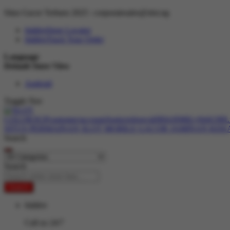
Situs Gacor Terbaru 2025 :
corporatesales@slot.ng
hidden
Store Locator
hidden
Track Your Order
Language
Default Store View
Android
Toggle Nav
Search
Search
Search
hidden
Call us 24/7