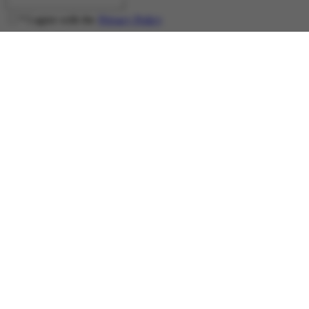
*
I agree with the
Privacy Policy