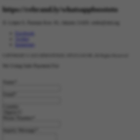
https://rebrand.ly/whatsappbosstoto
Jl. Letjen S. Parman Kav. 81, Jakarta 11420.
order@slot.ng
Facebook
Twitter
Instagram
COPYRIGHT © 2025 BINGOTOGEL SITUS GACOR. All Rights Reserved
We Using Safe Payment For
Name
*
Email
*
Country
Phone Number
*
Inquiry Message
*