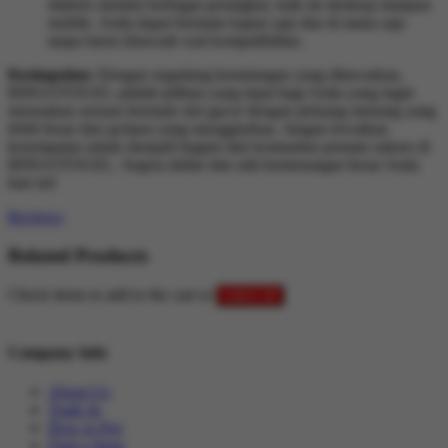
diakses melalui berbagai perangkat, baik itu desktop maupun
mobile. Anda dapat bermain kapan saja dan di mana saja
tanpa harus khawatir soal kompatibilitas.
Kesimpulan:
Dengan segudang keuntungan yang ditawarkan,
BINGOTOGEL adalah pilihan yang tepat bagi Anda yang ingin
merasakan sensasi bermain slot gacor dengan peluang menang yang
lebih besar dan jackpot yang menggiurkan. Jangan lewatkan
kesempatan untuk menjadi bagian dari komunitas pemain sukses di
BINGOTOGEL. Segera daftar dan raih kemenangan besar Anda
hari ini!
Reviews
Related Products
Check items to add to the cart or
select all
Company Info
About Us
Trade In
How to Pay
Find a Store