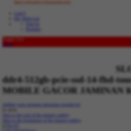
https://rebrand.ly/whatsappbosstoto
Cart
0
My Wish List
Sign In
Register
Toggle Nav
Menu
BINGOTOGEL
SITUS GA
SLOT GACOR HARI INI
SLO
ddr4-512gb-pcie-ssd-14-fhd-t
MOBILE GACOR JAMINAN 
Jadilah yang pertama mengulas produk ini
In stock
Skip to the end of the images gallery
Skip to the beginning of the images gallery