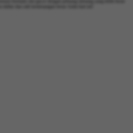
asi bermain slot gacor dengan peluang menang yang lebih besar
aftar dan raih kemenangan besar Anda hari ini!