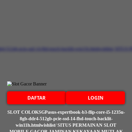
DAFTAR
LOGIN
SLOT COLOKSGPasus-expertbook-b3-flip-core-i5-1235u-
8gb-ddr4-512gb-pcie-ssd-14-fhd-touch-backlit-
win11h.htmlwishlist/ SITUS PERMAINAN SLOT
MOBILE GACOR JAMINAN KEKAYAAN MUTLAK