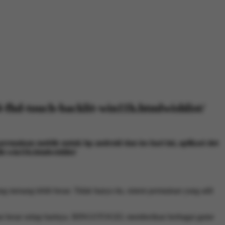
hd-touch-backlit-win11h.htmlwishlist/
mainan mobile untuk hp android dan ios hari ini, aplikasi slot
-win11h.htmlwishlist/
 menang lebih besar. Tidak hanya itu, sistem permainan yang adil
an besar setiap harinya. BINGOTOGEL memberikan berbagai game