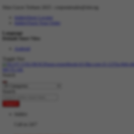
Situs Gacor Terbaru 2025 :
corporatesales@slot.ng
hidden
Store Locator
hidden
Track Your Order
Language
Default Store View
Android
Toggle Nav
Search
Search
Search
hidden
Call us 24/7