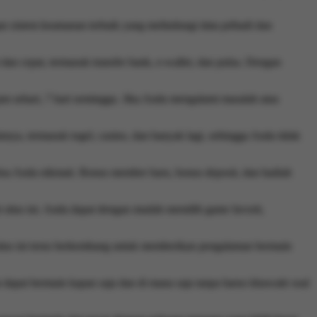
sistem keamanan terbaik yang melindungi data pribadi dan
epat, termasuk transfer bank, e-wallet, dan pulsa. Dengan
 sehari, 7 hari seminggu. Jika Anda mengalami masalah atau
a, termasuk togel, casino, dan banyak lagi, sehingga Anda tidak
 Anda nikmati. Bonus member baru, bonus deposit, dan hadiah
situs ini. Anda dapat dengan mudah memilih game favorit,
tus ini terus berkembang untuk memberikan pengalaman bermain
apat bermain kapan saja dan di mana saja tanpa harus khawatir soal