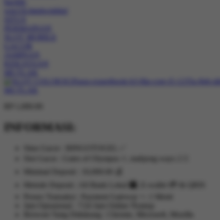
RP 1,000.00
INFORMASI:
Situs Gacor : BINGOTOGEL ✅
Slot Gacor : Gates of Olympus ⚡, mahjong ways 2 🀄
Minimal Deposit : 10,000.00 💰
Metode Deposit : All Bank Lokal 🏧, E-wallet 💳 & QRIS
Proses Transaksi : Payment Gateway +- 1 Menit
Jam Oprasional : 7/24 Jam Online Nontop
Browser Yang Didukung : Chrome, Microsoft, Mozilla