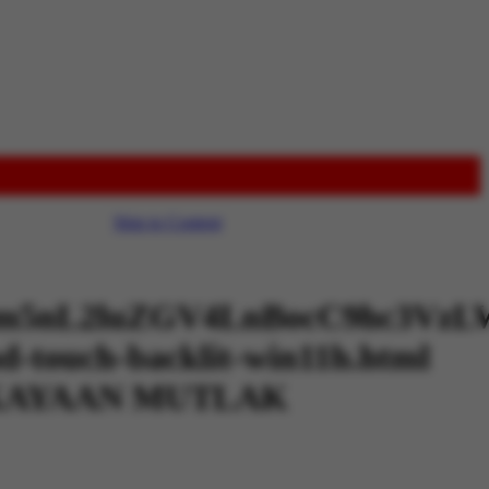
NLINE
Skip to Content
bG90Lm5nL2luZGV4LnBocC9hc
hd-touch-backlit-win11h.html
EKAYAAN MUTLAK