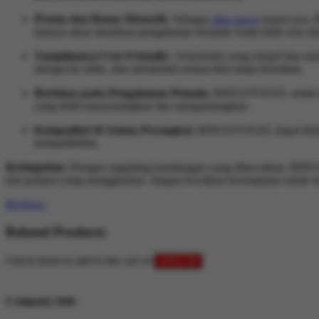
Promo dan Bonus Menarik:
Sebagai
situs gacor
terpercaya,
lainnya akan membuat pengalaman bermain Anda lebih seru d
Tampilannya User-Friendly:
Antarmuka yang simpel dan mud
mengecek saldo, dan menikmati semua fitur tanpa kesulitan.
Berfokus pada Pengalaman Pemain:
BINGOTOGEL selalu ber
yang lebih menyenangkan dan menguntungkan.
Kompatibel di Semua Perangkat:
BINGOTOGEL dapat diakses 
kompatibilitas.
Kesimpulan:
Dengan segudang keuntungan yang ditawarkan, BINGOTO
dan jackpot yang menggiurkan. Jangan lewatkan kesempatan untuk m
Reviews
Related Products
Check items to add to the cart or
select all
Company Info