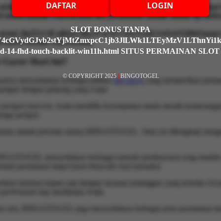
DAFTAR
LOGIN
zbG90Lm5nL2luZGV4LnBocC9hc3VzLWV4cGVydGJvb2stYjMtZ
-touch-backlit-win11h.html slot permainan mobile untuk hp android
SLOT BONUS TANPA
zbG90Lm5nL2luZGV4LnBocC9hc3VzLWV4cGVydGJvb2stYjMtZ
zLWV4cGVydGJvb2stYjMtZmxpcC1jb3JlLWk1LTEyMzV1LThnY
d-touch-backlit-win11h.html
b-pcie-ssd-14-fhd-touch-backlit-win11h.html SITUS PERM
Gacor Hari Ini?
© COPYRIGHT 2025
|
BINGOTOGEL
ena menyediakan berbagai pilihan
slot gacor
yang memberikan peluang
angan dengan peluang yang wajar.
jackpot maxwin, Anda memiliki kesempatan untuk meraih kemenang
mega jackpot.
n adalah prioritas utama BINGOTOGEL. Situs ini dilengkapi dengan 
NGOTOGEL menyediakan berbagai metode pembayaran yang mudah dan c
ulai permainan tanpa harus khawatir soal transaksi.
n bantuan kapan saja dengan layanan pelanggan yang tersedia 24 jam
 profesional siap membantu Anda.
 slot, BINGOTOGEL juga menyediakan berbagai jenis permainan lainny