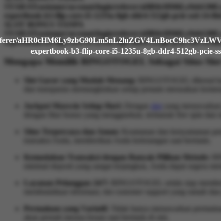
SYARATcustomer/account/login/referer/aHR0cHM6Ly9
expertbook-b3-flip-core-i5-1235u-8gb-ddr4-512gb-pcie-ssd-14-fhd
SLOT BONUS TANPA
SYARATcustomer/account/login/referer/aHR0cHM6Ly9
in/referer/aHR0cHM6Ly9zbG90Lm5nL2luZGV4LnBocC9hc3V
expertbook-b3-flip-core-i5-1235u-8gb-ddr4-512gb-pcie-ssd-14-fh
expertbook-b3-flip-core-i5-1235u-8gb-ddr4-512g
Mengapa Memilih BINGOTOGEL Sebagai Situs Slot 
Slot Gacor yang Mudah Menang:
BINGOTOGEL dikenal kar
dan transparan memungkinkan setiap pemain merasakan kemen
Jackpot Maxwin Setiap Hari:
Dengan
slot
yang menawarkan 
dengan fitur bonus yang menggiurkan, termasuk free spin dan 
Situs Terpercaya dan Aman:
Keamanan dan kenyamanan pemai
transaksi Anda, memberikan Anda ketenangan saat bermain.
Kemudahan Transaksi dengan Banyak Pilihan Metode:
BI
minimal deposit yang sangat terjangkau, Anda dapat segera mem
Layanan Pelanggan 24/7:
BINGOTOGEL selalu siap memberika
membutuhkan informasi, tim customer support yang ramah dan
Permainan yang Variatif:
Tidak hanya menawarkan permainan
akan pernah merasa bosan saat bermain di sini.