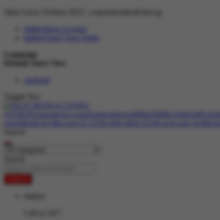
Situs Gacor Terbaru 2025 :
corporatesales@slot.ng
hidden
Store Locator
hidden
Track Your Order
Language
Default Store View
Android
Toggle Nav
Search
Search
Search
hidden
Call us 24/7