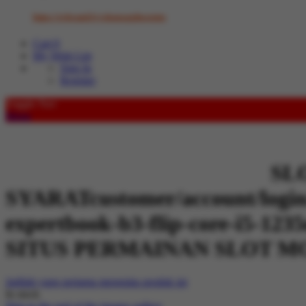
https://rebrand.ly/whatsappbosstoto
Cart
0
My Wish List
Sign In
Register
Toggle Nav
Menu
BINGOTOGEL
SITUS GA
SLOT GACOR HARI INI
SL
SYARATcustomer/account/l
expertbook-b3-flip-core-i5-123
SITUS PERMAINAN SLOT 
Jadilah yang pertama mengulas produk ini
In stock