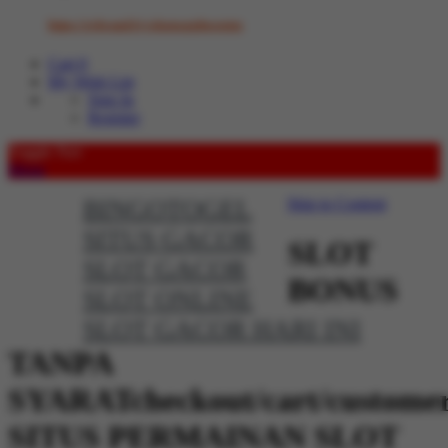
https://rebrand.ly/whatsappbosstoto
Cart
0
My Wish List
Sign In
Register
Toggle Nav
Menu
BINGOTOGEL
Skip to Content
SITUS GACOR
SLOT
SLOT GACOR
BONUS
SLOT ONLINE
SLOT GACOR HARI INI
TANPA
SYARATcheckout/cart/customer
SITUS PERMAINAN SLOT