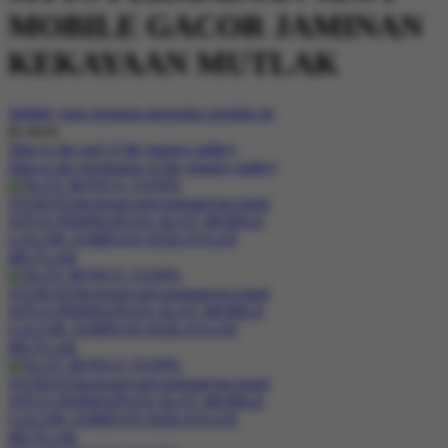
MOBILE GACOR JAMINAN
KEKAYAAN MUTLAK
Jadilah yang pertama mengulas produk ini
In stock
Skip to the end of the images gallery
Skip to the beginning of the images gallery