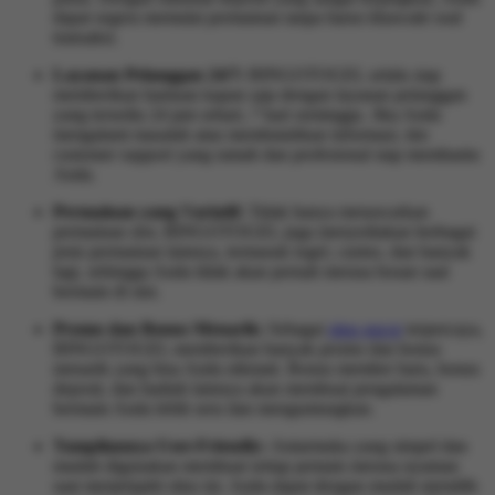
dapat segera memulai permainan tanpa harus khawatir soal
transaksi.
Layanan Pelanggan 24/7:
BINGOTOGEL selalu siap
memberikan bantuan kapan saja dengan layanan pelanggan
yang tersedia 24 jam sehari, 7 hari seminggu. Jika Anda
mengalami masalah atau membutuhkan informasi, tim
customer support yang ramah dan profesional siap membantu
Anda.
Permainan yang Variatif:
Tidak hanya menawarkan
permainan slot, BINGOTOGEL juga menyediakan berbagai
jenis permainan lainnya, termasuk togel, casino, dan banyak
lagi, sehingga Anda tidak akan pernah merasa bosan saat
bermain di sini.
Promo dan Bonus Menarik:
Sebagai
situs gacor
terpercaya,
BINGOTOGEL memberikan banyak promo dan bonus
menarik yang bisa Anda nikmati. Bonus member baru, bonus
deposit, dan hadiah lainnya akan membuat pengalaman
bermain Anda lebih seru dan menguntungkan.
Tampilannya User-Friendly:
Antarmuka yang simpel dan
mudah digunakan membuat setiap pemain merasa nyaman
saat menjelajahi situs ini. Anda dapat dengan mudah memilih