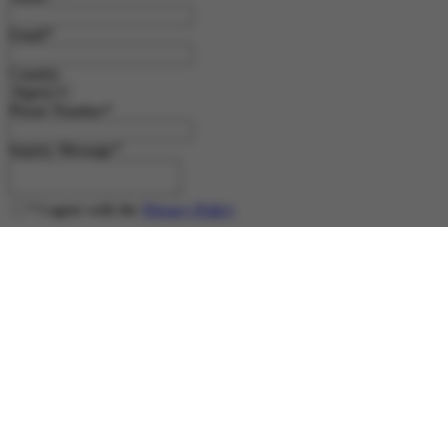
Email
*
Country
Phone Number
*
Inquiry Message
*
*
I agree with the
Privacy Policy