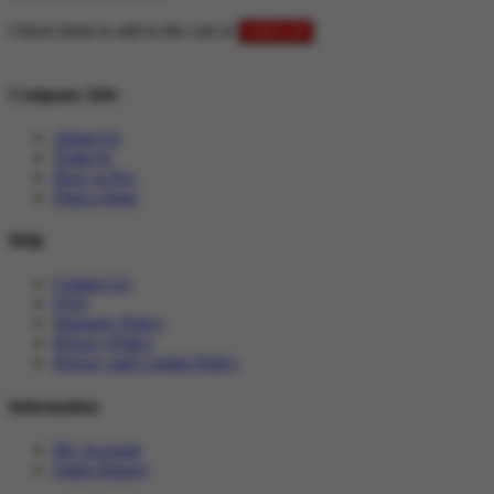
Check items to add to the cart or
select all
Company Info
About Us
Trade In
How to Pay
Find a Store
Help
Contact Us
FAQ
Warranty Policy
Privacy Policy
Privacy and Cookie Policy
Information
My Account
Order History