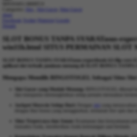
90NX04S1-M00FC0
Categories:
Slot
,
Slot Gacor
,
Situs Gacor
share
Facebook
Twitter
Pinterest
Google
Details
SLOT BONUS TANPA SYARATasus-expertbook
win11h.html SITUS PERMAINAN SL
SLOT BONUS TANPA SYARATasus-expertbook-b3-flip-core-i5-1235
aplikasi slot terbaik jaminan menang di SLOT BONUS TANPA SY
Mengapa Memilih BINGOTOGEL Sebagai Situs Slot 
Slot Gacor yang Mudah Menang:
BINGOTOGEL dikenal kar
dan transparan memungkinkan setiap pemain merasakan kemen
Jackpot Maxwin Setiap Hari:
Dengan
slot
yang menawarkan 
dengan fitur bonus yang menggiurkan, termasuk free spin dan 
Situs Terpercaya dan Aman:
Keamanan dan kenyamanan pemai
transaksi Anda, memberikan Anda ketenangan saat bermain.
Kemudahan Transaksi dengan Banyak Pilihan Metode:
BI