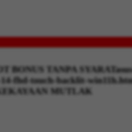
COR
SLOT GACOR
SLOT O
T BONUS TANPA SYARATasus-exp
sd-14-fhd-touch-backlit-win11
KEKAYAAN MUTLAK