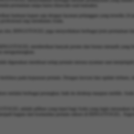
ulai permainan tanpa harus khawatir soal transaksi.
n bantuan kapan saja dengan layanan pelanggan yang tersedia 24 jam
 profesional siap membantu Anda.
 slot, BINGOTOGEL juga menyediakan berbagai jenis permainan lainny
 BINGOTOGEL memberikan banyak promo dan bonus menarik yang bisa
an menguntungkan.
ah digunakan membuat setiap pemain merasa nyaman saat menjelajahi 
fokus pada kepuasan pemain. Dengan inovasi dan update terbaru, si
melalui berbagai perangkat, baik itu desktop maupun mobile. Anda d
GEL adalah pilihan yang tepat bagi Anda yang ingin merasakan sens
enjadi bagian dari komunitas pemain sukses di BINGOTOGEL. Segera d