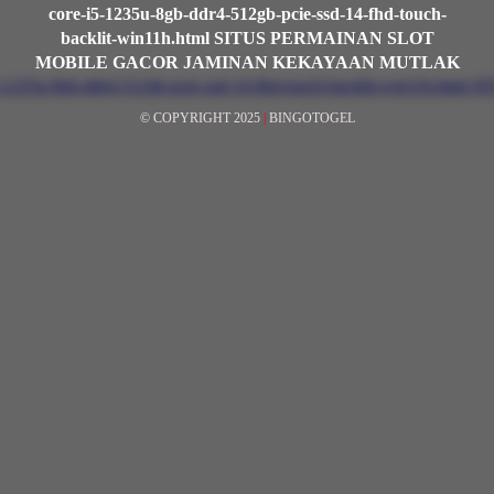
core-i5-1235u-8gb-ddr4-512gb-pcie-ssd-14-fhd-touch-
backlit-win11h.html SITUS PERMAINAN SLOT
MOBILE GACOR JAMINAN KEKAYAAN MUTLAK
© COPYRIGHT 2025
|
BINGOTOGEL