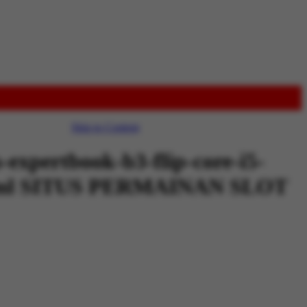
NLINE
Skip to Content
ertbook-b3-flip-core-i5-
h.html SITUS PERMAINAN SLOT