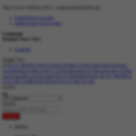
Situs Gacor Terbaru 2025 :
corporatesales@slot.ng
hidden
Store Locator
hidden
Track Your Order
Language
Default Store View
Android
Toggle Nav
Search
Search
Search
hidden