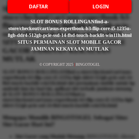
DAFTAR
LOGIN
SLOT BONUS ROLLINGANfind-a-
store/checkout/cart/asus-expertbook-b3-
SLOT BONUS ROLLINGANfind-a-
flip-core-i5-1235u-8gb-ddr4-512gb-pcie-
store/checkout/cart/asus-expertbook-b3-flip-core-i5-1235u-
ssd-14-fhd-touch-backlit-win11h.html
8gb-ddr4-512gb-pcie-ssd-14-fhd-touch-backlit-win11h.html
SITUS PERMAINAN SLOT MOBILE
SITUS PERMAINAN SLOT MOBILE GACOR
JAMINAN KEKAYAAN MUTLAK
GACOR JAMINAN KEKAYAAN
MUTLAK
© COPYRIGHT 2025
|
BINGOTOGEL
SLOT BONUS ROLLINGANfind-a-store/checkout/cart/asus-
expertbook-b3-flip-core-i5-1235u-8gb-ddr4-512gb-pcie-ssd-14-
fhd-touch-backlit-win11h.html slot permainan mobile untuk hp
android dan ios hari ini, aplikasi slot terbaik jaminan menang
di SLOT BONUS ROLLINGANfind-a-
store/checkout/cart/asus-expertbook-b3-flip-core-i5-1235u-8gb-
ddr4-512gb-pcie-ssd-14-fhd-touch-backlit-win11h.html
Mengapa Memilih BINGOTOGEL Sebagai Situs
Slot Gacor Hari Ini?
Slot Gacor yang Mudah Menang:
BINGOTOGEL dikenal