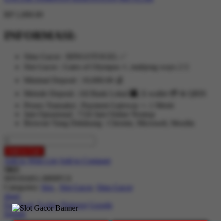
RP 1,000.00
INFORMASI:
Situs Gacor : BINGOTOGEL ✅
Slot Gacor : Gates of Olympus ⚡, mahjong ways 2 🀄
Minimal Deposit : 10,000.00 💰
Metode Deposit : All Bank Lokal 🏧, E-wallet 💳 & QRIS
Proses Transaksi : Payment Gateway +- 1 Menit
Jam Oprasional : 7/24 Jam Online Nontop
Browser Yang Didukung : Chrome, Microsoft, Mozilla
Add to Cart
Add to Wish List
Add to Compare
SKU
90NX04S1-M00FC0
Categories:
Slot
,
Slot Gacor
,
Situs Gacor
share
Facebook
Twitter
Pinterest
Google
Details