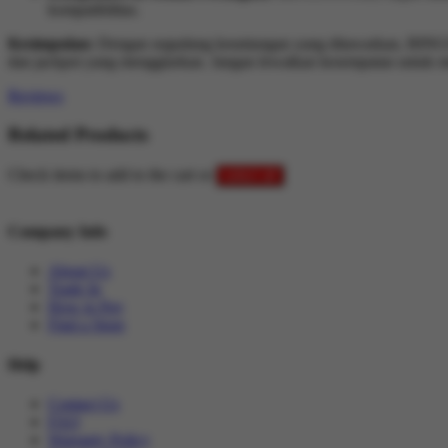
kompatibilitas.
Kesimpulan:
Dengan segudang keuntungan yang ditawarkan, BINGOTO
dan jackpot yang menggiurkan. Jangan lewatkan kesempatan untuk m
Reviews
Related Products
Check items to add to the cart or
select all
Company Info
About Us
Trade In
How to Pay
Find a Store
Help
Contact Us
FAQ
Warranty Policy