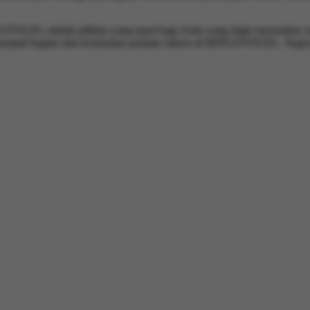
GEL adalah pilihan yang tepat bagi Anda yang ingin merasakan sens
enjadi bagian dari komunitas pemain sukses di BINGOTOGEL. Segera d