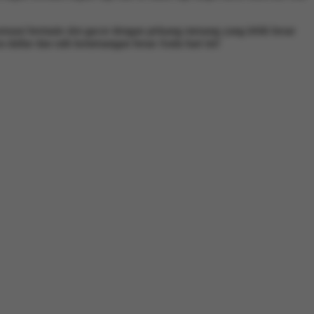
asi bermain slot gacor dengan peluang menang yang lebih besar
aftar dan raih kemenangan besar Anda hari ini!