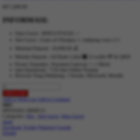
RP 1,000.00
INFORMASI:
Situs Gacor : BINGOTOGEL ✅
Slot Gacor : Gates of Olympus ⚡, mahjong ways 2 🀄
Minimal Deposit : 10,000.00 💰
Metode Deposit : All Bank Lokal 🏧, E-wallet 💳 & QRIS
Proses Transaksi : Payment Gateway +- 1 Menit
Jam Oprasional : 7/24 Jam Online Nontop
Browser Yang Didukung : Chrome, Microsoft, Mozilla
Add to Cart
Add to Wish List
Add to Compare
SKU
90NX04S1-M00FC0
Categories:
Slot
,
Slot Gacor
,
Situs Gacor
share
Facebook
Twitter
Pinterest
Google
Details