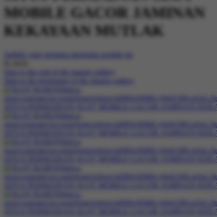
MOBILE GACOR JAMINAN
KEKAYAAN MUTLAK
Jadilah yang pertama mengulas produk ini
In stock
Skip to the end of the images gallery
Skip to the beginning of the images gallery