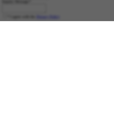
Inquiry Message
*
*
I agree with the
Privacy Policy