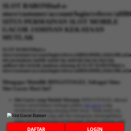
SLOT BABONfind-a-
store/customer/account/login/refe
SITUS PERMAINAN SLOT MOBILE
GACOR JAMINAN KEKAYAAN
MUTLAK
SLOT BABONfind-a-
store/customer/account/login/referer/aHR0cHM6Ly9z
slot permainan mobile untuk hp android dan ios hari ini,
aplikasi slot terbaik jaminan menang di SLOT BABONfind-a-
store/customer/account/login/referer/aHR0cHM6Ly9z
Mengapa Memilih BINGOTOGEL Sebagai Situs
Slot Gacor Hari Ini?
Slot Gacor yang Mudah Menang:
BINGOTOGEL dikenal
karena menyediakan berbagai pilihan
slot gacor
yang
memberikan peluang menang lebih besar. Tidak hanya itu,
sistem permainan yang adil dan transparan memungkinkan
setiap pemain merasakan kemenangan dengan peluang yang
wajar.
DAFTAR
LOGIN