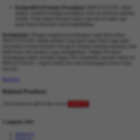
Kompatibel di Semua Perangkat:
BINGOTOGEL dapat
diakses melalui berbagai perangkat, baik itu desktop maupun
mobile. Anda dapat bermain kapan saja dan di mana saja
tanpa harus khawatir soal kompatibilitas.
Kesimpulan:
Dengan segudang keuntungan yang ditawarkan,
BINGOTOGEL adalah pilihan yang tepat bagi Anda yang ingin
merasakan sensasi bermain slot gacor dengan peluang menang yang
lebih besar dan jackpot yang menggiurkan. Jangan lewatkan
kesempatan untuk menjadi bagian dari komunitas pemain sukses di
BINGOTOGEL. Segera daftar dan raih kemenangan besar Anda
hari ini!
Reviews
Related Products
Check items to add to the cart or
select all
Company Info
About Us
Trade In