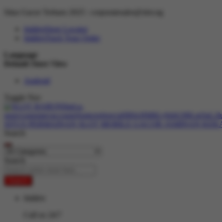
Situs Gacor Terbaru 2025 :
corporatesales@slot.ng
hidden
Store Locator
hidden
Track Your Order
Language
Default Store View
Android
Toggle Nav
Search
Search
Search
hidden
Call us 24/7