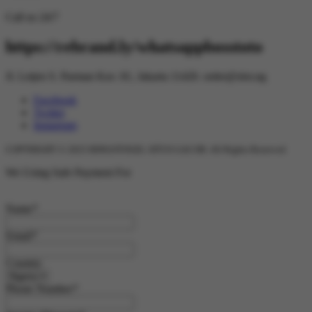
Call us 24/7
https://rebrand.ly/whatsappbosstoto
Jl. Letjen S. Parman Kav. 81, Jakarta 11420.
order@slot.ng
Facebook
Twitter
Instagram
COPYRIGHT © 2025 BINGOTOGEL SITUS GACOR. All Rights Reserved
We Using Safe Payment For
Name
*
Email
*
Country
Phone Number
*